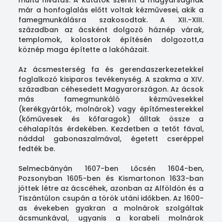
már a honfoglalás előtt voltak kézművesei, akik a
famegmunkálásra szakosodtak. A XII.-XIII.
században az ácsként dolgozó háznép várak,
templomok, kolostorok építésén dolgozott,a
köznép maga építette a lakóházait.
Az ácsmesterség fa és gerendaszerkezetekkel
foglalkozó kisiparos tevékenység. A szakma a XIV.
században céhesedett Magyarországon. Az ácsok
más famegmunkáló kézművesekkel
(kerékgyártók, molnárok) vagy építőmesterekkel
(kőművesek és kőfaragok) álltak össze a
céhalapítás érdekében. Kezdetben a tetőt fával,
náddal gabonaszalmával, égetett cseréppel
fedték be.
Selmecbányán 1607-ben Lőcsén 1604-ben,
Pozsonyban 1605-ben és Kismartonon 1633-ban
jöttek létre az ácscéhek, azonban az Alföldön és a
Tiszántúlon csupán a török utáni időkben. Az 1600-
as évekeben gyakran a molnárok szolgáltak
ácsmunkával, ugyanis a korabeli molnárok