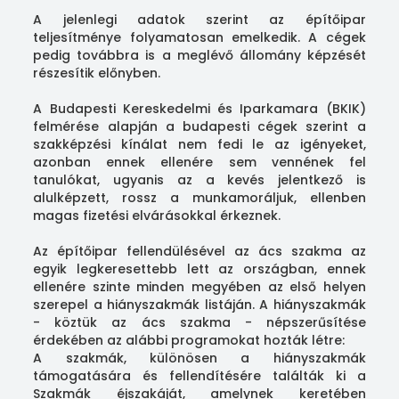
A jelenlegi adatok szerint az építőipar
teljesítménye folyamatosan emelkedik. A cégek
pedig továbbra is a meglévő állomány képzését
részesítik előnyben.
A Budapesti Kereskedelmi és Iparkamara (BKIK)
felmérése alapján a budapesti cégek szerint a
szakképzési kínálat nem fedi le az igényeket,
azonban ennek ellenére sem vennének fel
tanulókat, ugyanis az a kevés jelentkező is
alulképzett, rossz a munkamoráljuk, ellenben
magas fizetési elvárásokkal érkeznek.
Az építőipar fellendülésével az ács szakma az
egyik legkeresettebb lett az országban, ennek
ellenére szinte minden megyében az első helyen
szerepel a hiányszakmák listáján. A hiányszakmák
- köztük az ács szakma - népszerűsítése
érdekében az alábbi programokat hozták létre:
A szakmák, különösen a hiányszakmák
támogatására és fellendítésére találták ki a
Szakmák éjszakáját, amelynek keretében