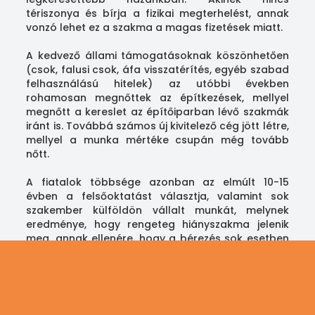
tériszonya és bírja a fizikai megterhelést, annak
vonzó lehet ez a szakma a magas fizetések miatt.
A kedvező állami támogatásoknak köszönhetően
(csok, falusi csok, áfa visszatérítés, egyéb szabad
felhasználású hitelek) az utóbbi években
rohamosan megnőttek az építkezések, mellyel
megnőtt a kereslet az építőiparban lévő szakmák
iránt is. Továbbá számos új kivitelező cég jött létre,
mellyel a munka mértéke csupán még tovább
nőtt.
A fiatalok többsége azonban az elmúlt 10-15
évben a felsőoktatást választja, valamint sok
szakember külföldön vállalt munkát, melynek
eredménye, hogy rengeteg hiányszakma jelenik
meg, annak ellenére, hogy a bérezés sok esetben
közelít. Ennek másik oldala, hogy aki jelenleg a
szakmában dolgozik, rengeteg munkája van.
Fentieken túl az állam 2018-ban vissza nem
térítendő állami támogatást nyújtott az építőipari