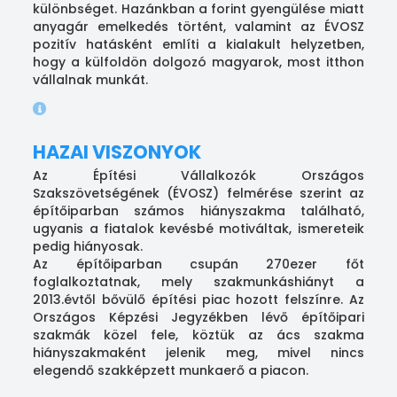
különbséget. Hazánkban a forint gyengülése miatt
anyagár emelkedés történt, valamint az ÉVOSZ
pozitív hatásként említi a kialakult helyzetben,
hogy a külfoldön dolgozó magyarok, most itthon
vállalnak munkát.
HAZAI VISZONYOK
Az Építési Vállalkozók Országos
Szakszövetségének (ÉVOSZ) felmérése szerint az
építőiparban számos hiányszakma található,
ugyanis a fiatalok kevésbé motiváltak, ismereteik
pedig hiányosak.
Az építőiparban csupán 270ezer főt
foglalkoztatnak, mely szakmunkáshiányt a
2013.évtől bővülő építési piac hozott felszínre. Az
Országos Képzési Jegyzékben lévő építőipari
szakmák közel fele, köztük az ács szakma
hiányszakmaként jelenik meg, mivel nincs
elegendő szakképzett munkaerő a piacon.