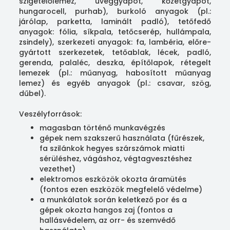
szigetelőlemez, üveggyapot, kőzetgyapot,
hungarocell, purhab), burkoló anyagok (pl.:
járólap, parketta, laminált padló), tetőfedő
anyagok: fólia, síkpala, tetőcserép, hullámpala,
zsindely), szerkezeti anyagok: fa, lambéria, előre-
gyártott szerkezetek, tetőablak, lécek, padló,
gerenda, palaléc, deszka, építőlapok, rétegelt
lemezek (pl.: műanyag, habosított műanyag
lemez) és egyéb anyagok (pl.: csavar, szög,
dűbel).
Veszélyforrások:
magasban történő munkavégzés
gépek nem szakszerű használata (fűrészek,
fa szilánkok hegyes szárszámok miatti
sérüléshez, vágáshoz, végtagvesztéshez
vezethet)
elektromos eszközök okozta áramütés
(fontos ezen eszközök megfelelő védelme)
a munkálatok során keletkező por és a
gépek okozta hangos zaj (fontos a
hallásvédelem, az orr- és szemvédő