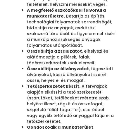
feltételeit, helyszíni méréseket végez.
A megfelelő eszközökkel felvonul a
munkaterületre.
Betartja az építési
technológiai folyamatok sorrendiségét,
biztosítja az anyagok, eszközök
szakszerű tárolását és figyelemmel kiséri
a munkájához szükséges anyagok
folyamatos utánpótlását.
Összeállítja a zsaluzatot
, elhelyezi és
alátámasztja a pillérek, falak,
födémszerkezetek zsaluelemeit.
Összeállítja az állványzatot
, fügesztett
álványokat, kúszó állványokat szerel
össze, helyez el és mozgat.
Tetőszerkezetet készít.
A tervrajzok
alapján elkészíti a tető szerkezetét
(szarufákat, tetőléceket méretre szab,
helyére illeszt, rögzít és összefogat,
szigetelő fóliát fogat fel), cseréépel
vagy egyéb tetőfedő anyaggal látja el a
tetőszerkezetet.
Gondoskodik a munkaterület