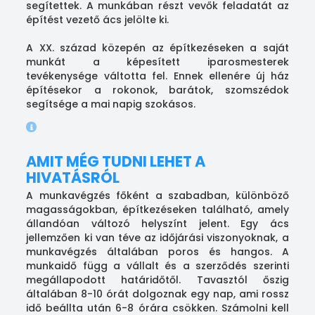
segítettek. A munkában részt vevők feladatát az
építést vezető ács jelölte ki.
A XX. század közepén az építkezéseken a saját
munkát a képesített iparosmesterek
tevékenysége váltotta fel. Ennek ellenére új ház
építésekor a rokonok, barátok, szomszédok
segítsége a mai napig szokásos.
AMIT MÉG TUDNI LEHET A
HIVATÁSRÓL
A munkavégzés főként a szabadban, különböző
magasságokban, építkezéseken található, amely
állandóan változó helyszínt jelent. Egy ács
jellemzően ki van téve az időjárási viszonyoknak, a
munkavégzés általában poros és hangos. A
munkaidő függ a vállalt és a szerződés szerinti
megállapodott határidőtől. Tavasztól őszig
általában 8-10 órát dolgoznak egy nap, ami rossz
idő beállta után 6-8 órára csökken. Számolni kell