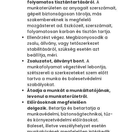
folyamatos tisztántartásáról.
A
munkaterületen az anyagait szerszámait,
gépeit biztonságosan tárolja, más
szakembereknek is megfelelő
mozgásteret ad. Eszközeit, szerszámait,
folyamatosan karban és tisztán tartja.
Ellenőrzést végez. Megbizonyosodik a
zsalu, állvány, vagy tetőszerkezet
stabilitásáról, szükség esetén azt
beállítja, méri.
Zsaluzatot, állványt bont.
A
munkafolyamat végeztével lebontja,
szétszereli a szerkezeteket szem előtt
tartva a munka és balesetvédelmi
szabályokat.
Átadja a munkát a munkáltatójának,
levonul a munkaterületről.
Előírásoknak megfelelően
dolgozik.
Betartja és betartatja a
munkavédelmi, biztonságtechnikai, tűz-
és környezetvédelmi előírásokat.
Baleset, illetve veszélyhelyzet esetén
munkakörének megfelelően intézkedik,