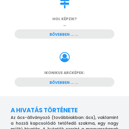
HOL KÉPZIK?
...
BŐVEBBEN ...
IKONIKUS ARCKÉPEK:
BŐVEBBEN ...
A HIVATÁS TÖRTÉNETE
Az ács-állványozó (továbbiakban: ács), vaklamint
a hozzá kapcsolódó tetőfedő szakma, egy nagy
múltú hivatás. A kutatók szerint a magyarságnak