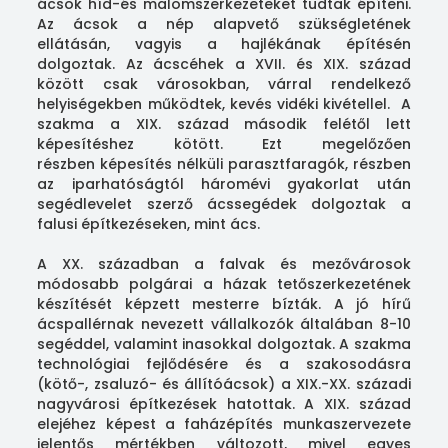
ácsok híd-és malomszerkezeteket tudtak építeni.
Az ácsok a nép alapvető szükségletének
ellátásán, vagyis a hajlékának építésén
dolgoztak. Az ácscéhek a XVII. és XIX. század
között csak városokban, várral rendelkező
helyiségekben működtek, kevés vidéki kivétellel. A
szakma a XIX. század második felétől lett
képesítéshez kötött. Ezt megelőzően
részben képesítés nélküli parasztfaragók, részben
az iparhatóságtól háromévi gyakorlat után
segédlevelet szerző ácssegédek dolgoztak a
falusi építkezéseken, mint ács.
A XX. században a falvak és mezővárosok
módosabb polgárai a házak tetőszerkezetének
készítését képzett mesterre bízták. A jó hírű
ácspallérnak nevezett vállalkozók általában 8-10
segéddel, valamint inasokkal dolgoztak. A szakma
technológiai fejlődésére és a szakosodásra
(kötő-, zsaluzó- és állítóácsok) a XIX.-XX. századi
nagyvárosi építkezések hatottak. A XIX. század
elejéhez képest a faházépítés munkaszervezete
jelentős mértékben változott, mivel egyes