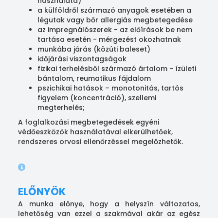
használata)
a külföldről származó anyagok esetében a
légutak vagy bőr allergiás megbetegedése
az impregnálószerek - az előírások be nem
tartása esetén - mérgezést okozhatnak
munkába járás (közúti baleset)
időjárási viszontagságok
fizikai terhelésből származó ártalom - ízületi
bántalom, reumatikus fájdalom
pszichikai hatások – monotonitás, tartós
figyelem (koncentráció), szellemi
megterhelés;
A foglalkozási megbetegedések egyéni
védőeszközök használatával elkerülhetőek,
rendszeres orvosi ellenőrzéssel megelőzhetők.
ELŐNYÖK
A munka előnye, hogy a helyszín változatos,
lehetőség van ezzel a szakmával akár az egész