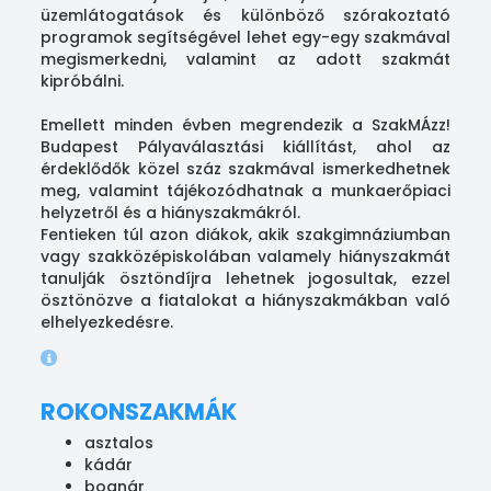
üzemlátogatások és különböző szórakoztató
programok segítségével lehet egy-egy szakmával
megismerkedni, valamint az adott szakmát
kipróbálni.
Emellett minden évben megrendezik a SzakMÁzz!
Budapest Pályaválasztási kiállítást, ahol az
érdeklődők közel száz szakmával ismerkedhetnek
meg, valamint tájékozódhatnak a munkaerőpiaci
helyzetről és a hiányszakmákról.
Fentieken túl azon diákok, akik szakgimnáziumban
vagy szakközépiskolában valamely hiányszakmát
tanulják ösztöndíjra lehetnek jogosultak, ezzel
ösztönözve a fiatalokat a hiányszakmákban való
elhelyezkedésre.
ROKONSZAKMÁK
asztalos
kádár
bognár