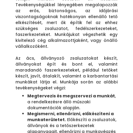
Tevékenységükkel lényegében megalapozzák
az erős, biztonságos, az időjárási
viszontagságoknak hatékonyan ellenálló tető
elkészítését, mert ők építik fel az ehhez
szükséges zsaluzatot, fedélszerkezeteket,
faszerkezeteket. Munkájukat végezhetik egy
kivitelező cég alkalmazottjaként, vagy önálló
vállalkozóként.
Az ács, állványozó zsaluzatokat készít,
állványokat épít és bont el, valamint
maradandó faszerkezeteket, például tetőket
készít, javít, átalakít, valamint a karbantartási
munkákat látja el. Munkája során az alábbi
tevékenységeket végzi:
Megtervezis és megszervezi a munkát
,
a rendelkezésre álló műszaki
dokumentációk alapján.
Megismerni, ellenőrizni, előkészíteni a
munkaterületet.
Előkészíti a zsaluzatok,
állványok és a tetőszerkezetek
alapanyagait, ellenőrizni a munkavégzés