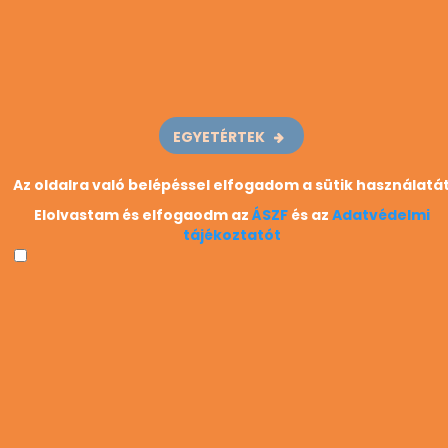
USA
$60,830.00 - $60,830.00
ÁZSIA
¥130,000.00 - ¥130,000.00
Éves bruttó kereset, kb 5 év szakmai tapasztalattal.
EGYETÉRTEK
Az oldalra való belépéssel elfogadom a sütik használatá
Elolvastam és elfogaodm az
ÁSZF
és az
Adatvédelmi
tájékoztatót
HOL KÉPZIK?
Pécsi SZC Pollack Mihály Szakgimnáziuma,
Szakközépiskolája és Kollégiuma
ABAKUSZ Szakközépiskola és Alapfokú
Művészeti Iskola (Szikszó, Ózd, Szendrő)
Miskolci SZC Fazola Henrik Építőipari és
Művészeti Szakgimnáziuma és
Szakközépiskolája
Ózdi SZC Deák Ferenc Szakképző Iskolája és