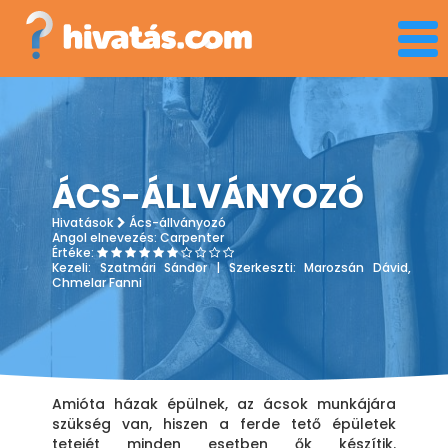
Men
ÁCS-ÁLLVÁNYOZÓ
Hivatások
Ács-állványozó
Angol elnevezés:
Carpenter
Értéke:
Kezeli:
Szatmári Sándor
| Szerkeszti:
Marozsán Dávid,
Chmelar Fanni
Amióta házak épülnek, az ácsok munkájára
szükség van, hiszen a ferde tető épületek
tetejét minden esetben ők készítik.