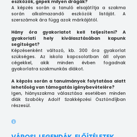
eszközök, gépek milyen drágák?
A képzés során a tanuló elsajátítja a szakma
során alkalmazandó eszközök listáját. A
szerszámok ára függ azok márkájától.
Hány óra gyakorlatot kell teljesíteni? A
gyakorlati hely kiválasztásában kapunk
segítséget?
Képzésenként változó, kb. 300 óra gyakorlat
szükséges. Az iskola kapcsolatban áll olyan
cégekkel, akik minden évben fogadnak
gyakorlatra szakmunkás diákot.
A képzés során a tanulmányok folytatása alatt
lehetőség van támogatás igénybevételére?
Igen, hiányszakma választása esetében minden
diák Szabóky Adolf Szakképzési Ösztöndíjban
részesül.
VÁROSI, LEGENDÁK, ELŐÍTÉLETEK,