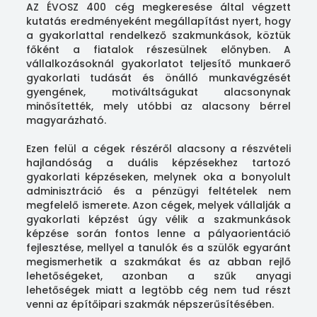
AZ ÉVOSZ 400 cég megkeresése által végzett
kutatás eredményeként megállapítást nyert, hogy
a gyakorlattal rendelkező szakmunkások, köztük
főként a fiatalok részesülnek előnyben. A
vállalkozásoknál gyakorlatot teljesítő munkaerő
gyakorlati tudását és önálló munkavégzését
gyengének, motiváltságukat alacsonynak
minősítették, mely utóbbi az alacsony bérrel
magyarázható.
Ezen felül a cégek részéről alacsony a részvételi
hajlandóság a duális képzésekhez tartozó
gyakorlati képzéseken, melynek oka a bonyolult
adminisztráció és a pénzügyi feltételek nem
megfelelő ismerete. Azon cégek, melyek vállalják a
gyakorlati képzést úgy vélik a szakmunkások
képzése során fontos lenne a pályaorientáció
fejlesztése, mellyel a tanulók és a szülők egyaránt
megismerhetik a szakmákat és az abban rejlő
lehetőségeket, azonban a szűk anyagi
lehetőségek miatt a legtöbb cég nem tud részt
venni az építőipari szakmák népszerűsítésében.