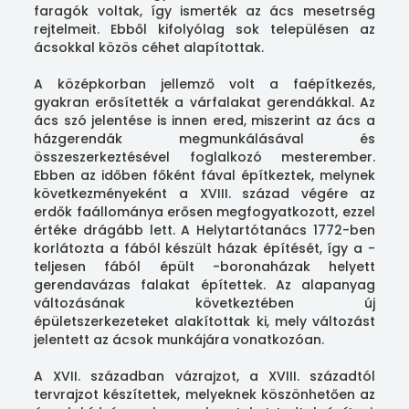
faragók voltak, így ismerték az ács mesetrség
rejtelmeit. Ebből kifolyólag sok településen az
ácsokkal közös céhet alapítottak.
A középkorban jellemző volt a faépítkezés,
gyakran erősítették a várfalakat gerendákkal. Az
ács szó jelentése is innen ered, miszerint az ács a
házgerendák megmunkálásával és
összeszerkeztésével foglalkozó mesterember.
Ebben az időben főként fával építkeztek, melynek
következményeként a XVIII. század végére az
erdők faállománya erősen megfogyatkozott, ezzel
értéke drágább lett. A Helytartótanács 1772-ben
korlátozta a fából készült házak építését, így a -
teljesen fából épült -boronaházak helyett
gerendavázas falakat építettek. Az alapanyag
változásának következtében új
épületszerkezeteket alakítottak ki, mely változást
jelentett az ácsok munkájára vonatkozóan.
A XVII. században vázrajzot, a XVIII. századtól
tervrajzot készítettek, melyeknek köszönhetően az