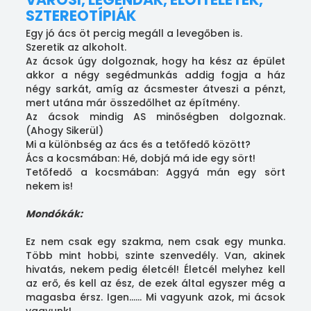
SZTEREOTÍPIÁK
Egy jó ács öt percig megáll a levegőben is.
Szeretik az alkoholt.
Az ácsok úgy dolgoznak, hogy ha kész az épület
akkor a négy segédmunkás addig fogja a ház
négy sarkát, amíg az ácsmester átveszi a pénzt,
mert utána már összedőlhet az építmény.
Az ácsok mindig AS minőségben dolgoznak.
(Ahogy Sikerül)
Mi a különbség az ács és a tetőfedő között?
Ács a kocsmában: Hé, dobjá má ide egy sört!
Tetőfedő a kocsmában: Aggyá mán egy sört
nekem is!
Mondókák:
Ez nem csak egy szakma, nem csak egy munka.
Több mint hobbi, szinte szenvedély. Van, akinek
hivatás, nekem pedig életcél! Életcél melyhez kell
az erő, és kell az ész, de ezek által egyszer még a
magasba érsz. Igen...... Mi vagyunk azok, mi ácsok