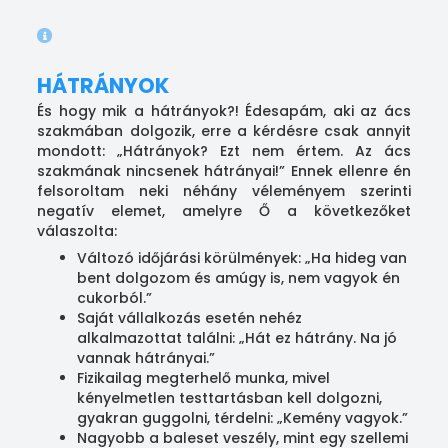
HÁTRÁNYOK
És hogy mik a hátrányok?! Édesapám, aki az ács
szakmában dolgozik, erre a kérdésre csak annyit
mondott: „Hátrányok? Ezt nem értem. Az ács
szakmának nincsenek hátrányai!” Ennek ellenre én
felsoroltam neki néhány véleményem szerinti
negatív elemet, amelyre Ő a következőket
válaszolta:
Változó időjárási körülmények: „Ha hideg van
bent dolgozom és amúgy is, nem vagyok én
cukorból.”
Saját vállalkozás esetén nehéz
alkalmazottat találni: „Hát ez hátrány. Na jó
vannak hátrányai.”
Fizikailag megterhelő munka, mivel
kényelmetlen testtartásban kell dolgozni,
gyakran guggolni, térdelni: „Kemény vagyok.”
Nagyobb a baleset veszély, mint egy szellemi