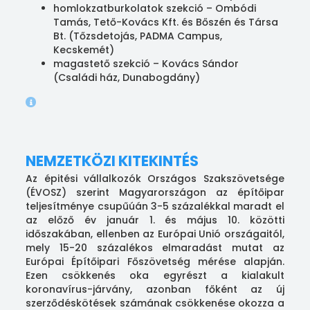
homlokzatburkolatok szekció – Ombódi
Tamás, Tető-Kovács Kft. és Bőszén és Társa
Bt. (Tőzsdetojás, PADMA Campus,
Kecskemét)
magastető szekció – Kovács Sándor
(Családi ház, Dunabogdány)
NEMZETKÖZI KITEKINTÉS
Az épitési vállalkozók Országos Szakszövetsége
(ÉVOSZ) szerint Magyarországon az építőipar
teljesítménye csupűúán 3-5 százalékkal maradt el
az előző év január 1. és május 10. közötti
időszakában, ellenben az Európai Unió országaitól,
mely 15-20 százalékos elmaradást mutat az
Európai Építőipari Főszövetség mérése alapján.
Ezen csökkenés oka egyrészt a kialakult
koronavírus-járvány, azonban főként az új
szerződéskötések számának csökkenése okozza a