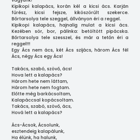
vagyunk!
Kipikopi kalapács, korán kél a kicsi ács. Karján
fűrész, kicsi fejsze, kiköszörűlt szekerce.
Bőrtarsolya tele szeggel, állványon éri a reggel.
Kipikopi kalapács, hajnalig mulat a kicsi ács.
Kezében sör, bor, pálinka: betöltött pipácska.
Bőrtarsolya tele szesszel, és már a tetőn éri a
reggel!!!
Egy Ács nem ács, két Ács szijács, három Ács fél
Ács, négy Ács egy Ács!
Takács, szabó, szövő, ács!
Hova lett a kalapács?
Három hete nem láttam,
Három hete nem fogtam.
Előtte még barkácsoltam,
Kalapáccsal kopácsoltam.
Takács, szabó, szövő, ács,
Hová lett a kalapács?
Ács-Ácsok, Ácsolunk,
esztendeig kalapálunk,
Ha élünk, ha halunk,