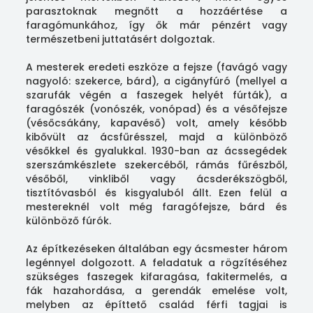
parasztoknak megnőtt a hozzáértése a
faragómunkához, így ők már pénzért vagy
természetbeni juttatásért dolgoztak.
A mesterek eredeti eszköze a fejsze (favágó vagy
nagyoló: szekerce, bárd), a cigányfúró (mellyel a
szarufák végén a faszegek helyét fúrták), a
faragószék (vonószék, vonópad) és a vésőfejsze
(vésőcsákány, kapavéső) volt, amely később
kibővült az ácsfűrésszel, majd a különböző
vésőkkel és gyalukkal. 1930-ban az ácssegédek
szerszámkészlete szekercéből, rámás fűrészből,
vésőből, vinkliből vagy ácsderékszögből,
tisztítóvasból és kisgyaluból állt. Ezen felül a
mestereknél volt még faragófejsze, bárd és
különböző fúrók.
Az építkezéseken általában egy ácsmester három
legénnyel dolgozott. A feladatuk a rögzítéséhez
szükséges faszegek kifaragása, fakitermelés, a
fák hazahordása, a gerendák emelése volt,
melyben az építtető család férfi tagjai is