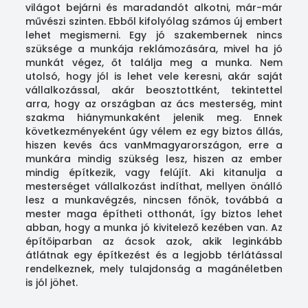
világot bejárni és maradandót alkotni, már-már
művészi szinten. Ebből kifolyólag számos új embert
lehet megismerni. Egy jó szakembernek nincs
szüksége a munkája reklámozására, mivel ha jó
munkát végez, őt találja meg a munka. Nem
utolsó, hogy jól is lehet vele keresni, akár saját
vállalkozással, akár beosztottként, tekintettel
arra, hogy az országban az ács mesterség, mint
szakma hiánymunkaként jelenik meg. Ennek
következményeként úgy vélem ez egy biztos állás,
hiszen kevés ács vanMmagyarországon, erre a
munkára mindig szükség lesz, hiszen az ember
mindig építkezik, vagy felújít. Aki kitanulja a
mesterséget vállalkozást indíthat, mellyen önálló
lesz a munkavégzés, nincsen főnök, továbbá a
mester maga építheti otthonát, így biztos lehet
abban, hogy a munka jó kivitelező kezében van. Az
építőiparban az ácsok azok, akik leginkább
átlátnak egy építkezést és a legjobb térlátással
rendelkeznek, mely tulajdonság a magánéletben
is jól jöhet.