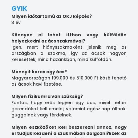
GYIK
Milyen időtartamú az OKJ képzés?
3 év
Könnyen el lehet itthon vagy külföldön
helyezkedni az ács szakmával?
Igen, mert hiányszakmaként jelenik meg az
országban a szakma, így az ácsok nagyon
keresettek, mind hazánkban, mind külföldön.
Mennyit keres egy ács?
Magyarországon 199.000 és 510.000 Ft közé tehető
az ácsok havi fizetése.
Milyen fizikumra van szükség?
Fontos, hogy erős legyen egy ács, mivel nehéz
gerendákat kell emelni, valamint egész nap állnak,
guggolnak vagy térdelnek.
Milyen eszközöket kell beszerezni ahhoz, hogy
el tudjak kezdeni a szakmában dolgozni?Ezek az