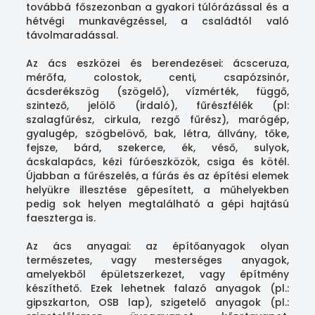
továbbá főszezonban a gyakori túlórázással és a
hétvégi munkavégzéssel, a családtól való
távolmaradással.
Az ács eszközei és berendezései: ácsceruza,
mérőfa, colostok, centi, csapózsinór,
ácsderékszög (szögelő), vízmérték, függő,
szintező, jelölő (irdaló), fűrészfélék (pl:
szalagfűrész, cirkula, rezgő fűrész), marógép,
gyalugép, szögbelövő, bak, létra, állvány, tőke,
fejsze, bárd, szekerce, ék, véső, sulyok,
ácskalapács, kézi fúróeszközök, csiga és kötél.
Újabban a fűrészelés, a fúrás és az építési elemek
helyükre illesztése gépesített, a műhelyekben
pedig sok helyen megtalálható a gépi hajtású
faeszterga is.
Az ács anyagai: az építőanyagok olyan
természetes, vagy mesterséges anyagok,
amelyekből épületszerkezet, vagy építmény
készíthető. Ezek lehetnek falazó anyagok (pl.:
gipszkarton, OSB lap), szigetelő anyagok (pl.: