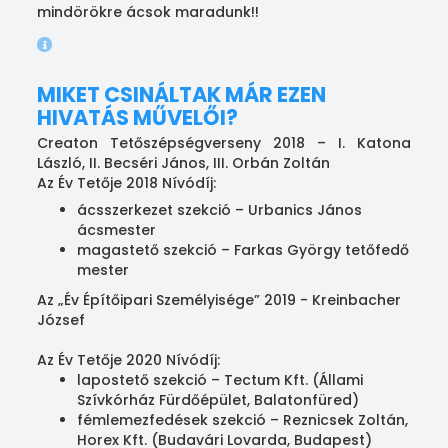
mindörökre ácsok maradunk!!
MIKET CSINÁLTAK MÁR EZEN
HIVATÁS MŰVELŐI?
Creaton Tetőszépségverseny 2018 – I. Katona
László, II. Becséri János, III. Orbán Zoltán
Az Év Tetője 2018 Nívódíj:
ácsszerkezet szekció – Urbanics János
ácsmester
magastető szekció – Farkas György tetőfedő
mester
Az „Év Építőipari Személyisége” 2019 - Kreinbacher
József
Az Év Tetője 2020 Nívódíj:
lapostető szekció – Tectum Kft. (Állami
Szívkórház Fürdőépület, Balatonfüred)
fémlemezfedések szekció – Reznicsek Zoltán,
Horex Kft. (Budavári Lovarda, Budapest)