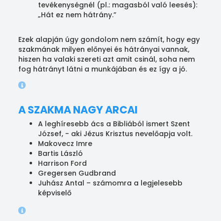
tevékenységnél (pl.: magasból való leesés):
„Hát ez nem hátrány.”
Ezek alapján úgy gondolom nem számít, hogy egy
szakmának milyen előnyei és hátrányai vannak,
hiszen ha valaki szereti azt amit csinál, soha nem
fog hátrányt látni a munkájában és ez így a jó.
A SZAKMA NAGY ARCAI
A leghíresebb ács a Bibliából ismert Szent
József, - aki Jézus Krisztus nevelőapja volt.
Makovecz Imre
Bartis László
Harrison Ford
Gregersen Gudbrand
Juhász Antal – számomra a legjelesebb
képviselő