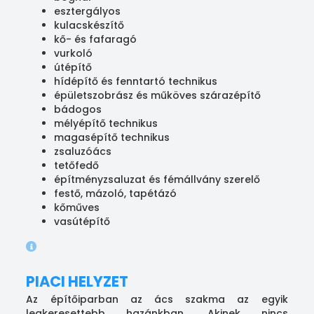
esztergályos
kulacskészítő
kő- és fafaragó
vurkoló
útépítő
hídépítő és fenntartó technikus
épületszobrász és műköves szárazépítő
bádogos
mélyépítő technikus
magasépítő technikus
zsaluzóács
tetőfedő
építményzsaluzat és fémállvány szerelő
festő, mázoló, tapétázó
kőműves
vasútépítő
PIACI HELYZET
Az építőiparban az ács szakma az egyik
legkeresettebb hazánkban. Akinek nincs