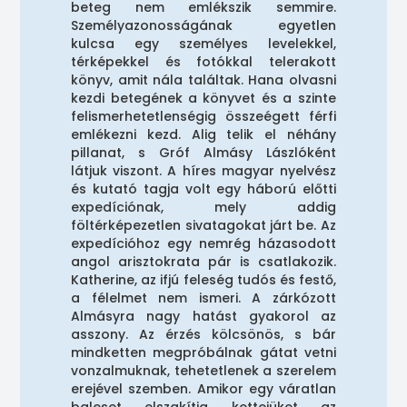
beteg nem emlékszik semmire.
Személyazonosságának egyetlen
kulcsa egy személyes levelekkel,
térképekkel és fotókkal telerakott
könyv, amit nála találtak. Hana olvasni
kezdi betegének a könyvet és a szinte
felismerhetetlenségig összeégett férfi
emlékezni kezd. Alig telik el néhány
pillanat, s Gróf Almásy Lászlóként
látjuk viszont. A híres magyar nyelvész
és kutató tagja volt egy háború előtti
expedíciónak, mely addig
föltérképezetlen sivatagokat járt be. Az
expedícióhoz egy nemrég házasodott
angol arisztokrata pár is csatlakozik.
Katherine, az ifjú feleség tudós és festő,
a félelmet nem ismeri. A zárkózott
Almásyra nagy hatást gyakorol az
asszony. Az érzés kölcsönös, s bár
mindketten megpróbálnak gátat vetni
vonzalmuknak, tehetetlenek a szerelem
erejével szemben. Amikor egy váratlan
baleset elszakítja kettejüket az