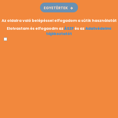
EGYETÉRTEK
HIVATÁSOK
Az oldalra való belépéssel elfogadom a sütik használatát
Hivatások
Elolvastam és elfogaodm az
ÁSZF
és az
Adatvédelmi
tájékoztatót
Hivatásterületek
Miért nem találom?
Van egy javaslatom
OLDALINFORMÁCIÓ
Impresszum
Kapcsolat
ÁSZF
Adatvédelem
GYIK
NEKED SZÓL