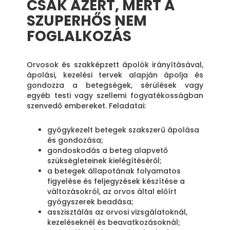
CSAK AZÉRT, MERT A
SZUPERHŐS NEM
FOGLALKOZÁS
Orvosok és szakképzett ápolók irányításával,
ápolási, kezelési tervek alapján ápolja és
gondozza a betegségek, sérülések vagy
egyéb testi vagy szellemi fogyatékosságban
szenvedő embereket. Feladatai:
gyógykezelt betegek szakszerű ápolása
és gondozása;
gondoskodás a beteg alapvető
szükségleteinek kielégítéséről;
a betegek állapotának folyamatos
figyelése és feljegyzések készítése a
változásokról, az orvos által előírt
gyógyszerek beadása;
asszisztálás az orvosi vizsgálatoknál,
kezeléseknél és beavatkozásoknál;