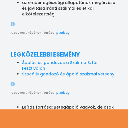
az ember egészségi állapotának megőrzése
és javítása iránti szakmai és etikai
elkötelezettség,
A csoport képének forrása:
pixabay
LEGKÖZELEBBI ESEMÉNY
Ápolás és gondozás a Szakma Sztár
Fesztiválon
Szocális gondozó és ápoló szakmai verseny
A csoport képének forrása:
pixabay
Leírás forrása: Betegápoló vagyok, de csak
azért, mert a szuperhős nem foglalkozás
A hivatás képének forrása:
pixabay
A hivatás fejlécképének forrása:
pixabay