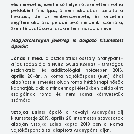
elismerését is, ezért első helyen őt szerettem volna
példaként írni. Igaz, ő nem iskolában tanulta a
hivatást, de az emberszeretete, és önzetlen
segíteni akarása példaértékű mindenki számára,
Szentté avatásával örökre fennmarad a neve.
Magyarországon jelenleg is dolgozó kitüntetett
ápolók:
Jónás Tímea
, a pszichiátriai osztály Aranypánt-
díjas fõápolója a Nyírõ Gyula Kórház – Országos
Pszichiátriai és addiktológiai Intézetben 2016.
április 20-án. A Roma Sajtóközpont (RSK) által
alapított elismerést olyan roma hétköznapi hõsök
kaphatják, akik a mindennapi életükben példaként
szolgálnak roma és nem roma környezetük
számára.
Sztojka Edina
ápoló a tavalyi Aranypánt-díj
kitüntetettje 2019. április 26. Internetes szavazatok
alapján Sztojka Edina kapta 2019-ben a Roma
Sajtóközpont által alapított Aranypánt-díjat.