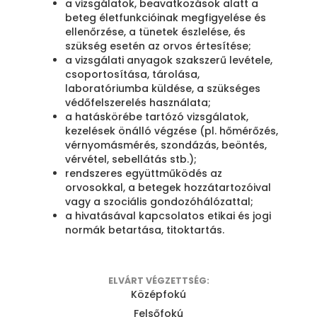
a vizsgálatok, beavatkozások alatt a
beteg életfunkcióinak megfigyelése és
ellenőrzése, a tünetek észlelése, és
szükség esetén az orvos értesítése;
a vizsgálati anyagok szakszerű levétele,
csoportosítása, tárolása,
laboratóriumba küldése, a szükséges
védőfelszerelés használata;
a hatáskörébe tartózó vizsgálatok,
kezelések önálló végzése (pl. hőmérőzés,
vérnyomásmérés, szondázás, beöntés,
vérvétel, sebellátás stb.);
rendszeres együttműködés az
orvosokkal, a betegek hozzátartozóival
vagy a szociális gondozóhálózattal;
a hivatásával kapcsolatos etikai és jogi
normák betartása, titoktartás.
ELVÁRT VÉGZETTSÉG:
Középfokú
Felsőfokú