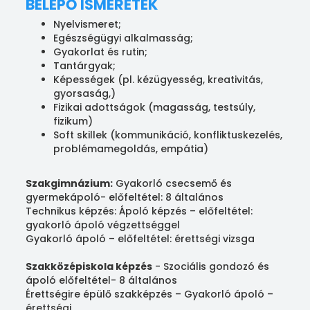
BELÉPŐ ISMERETEK
Nyelvismeret;
Egészségügyi alkalmasság;
Gyakorlat és rutin;
Tantárgyak;
Képességek (pl. kézügyesség, kreativitás,
gyorsaság,)
Fizikai adottságok (magasság, testsúly,
fizikum)
Soft skillek (kommunikáció, konfliktuskezelés,
problémamegoldás, empátia)
Szakgimnázium:
Gyakorló csecsemő és
gyermekápoló- előfeltétel: 8 általános
Technikus képzés: Ápoló képzés – előfeltétel:
gyakorló ápoló végzettséggel
Gyakorló ápoló – előfeltétel: érettségi vizsga
Szakközépiskola képzés
- Szociális gondozó és
ápoló előfeltétel- 8 általános
Érettségire épülő szakképzés – Gyakorló ápoló –
érettségi