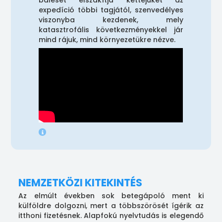
expedíció többi tagjától, szenvedélyes
viszonyba kezdenek, mely
katasztrofális következményekkel jár
mind rájuk, mind környezetükre nézve.
NEMZETKÖZI KITEKINTÉS
Az elmúlt években sok betegápoló ment ki
külföldre dolgozni, mert a többszörösét ígérik az
itthoni fizetésnek. Alapfokú nyelvtudás is elegendő