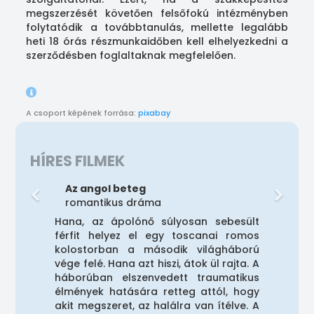
megszerzését követően felsőfokú intézményben
folytatódik a továbbtanulás, mellette legalább
heti 18 órás részmunkaidőben kell elhelyezkedni a
szerződésben foglaltaknak megfelelően.
A csoport képének forrása:
pixabay
HÍRES FILMEK
Az angol beteg
romantikus dráma
Hana, az ápolónő súlyosan sebesült
férfit helyez el egy toscanai romos
kolostorban a második világháború
vége felé. Hana azt hiszi, átok ül rajta. A
háborúban elszenvedett traumatikus
élmények hatására retteg attól, hogy
akit megszeret, az halálra van ítélve. A