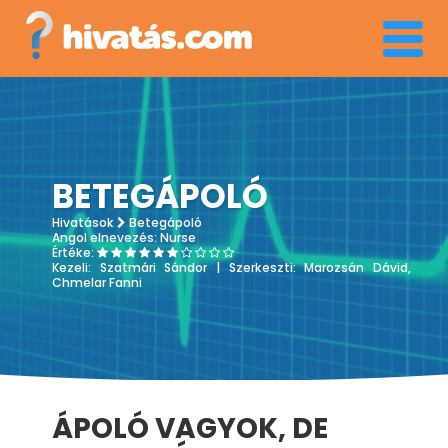
Menü
BETEGÁPOLÓ
Hivatások
Betegápoló
Angol elnevezés:
Nurse
Értéke:
Kezeli:
Szatmári Sándor
| Szerkeszti:
Marozsán Dávid,
Chmelar Fanni
ÁPOLÓ VAGYOK, DE