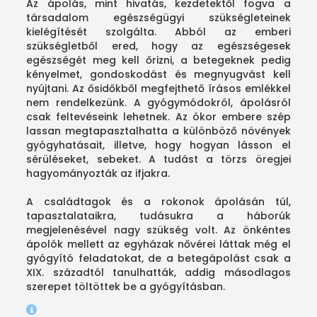
Az ápolás, mint hivatás, kezdetektől fogva a
társadalom egészségügyi szükségleteinek
kielégítését szolgálta. Abból az emberi
szükségletből ered, hogy az egészségesek
egészségét meg kell őrizni, a betegeknek pedig
kényelmet, gondoskodást és megnyugvást kell
nyújtani. Az ősidőkből megfejthető írásos emlékkel
nem rendelkezünk. A gyógymódokról, ápolásról
csak feltevéseink lehetnek. Az ókor embere szép
lassan megtapasztalhatta a különböző növények
gyógyhatásait, illetve, hogy hogyan lásson el
sérüléseket, sebeket. A tudást a törzs öregjei
hagyományozták az ifjakra.
A családtagok és a rokonok ápolásán túl,
tapasztalataikra, tudásukra a háborúk
megjelenésével nagy szükség volt. Az önkéntes
ápolók mellett az egyházak nővérei láttak még el
gyógyító feladatokat, de a betegápolást csak a
XIX. századtól tanulhatták, addig másodlagos
szerepet töltöttek be a gyógyításban.