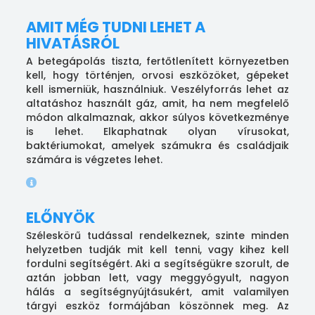
AMIT MÉG TUDNI LEHET A
HIVATÁSRÓL
A betegápolás tiszta, fertőtlenített környezetben
kell, hogy történjen, orvosi eszközöket, gépeket
kell ismerniük, használniuk. Veszélyforrás lehet az
altatáshoz használt gáz, amit, ha nem megfelelő
módon alkalmaznak, akkor súlyos következménye
is lehet. Elkaphatnak olyan vírusokat,
baktériumokat, amelyek számukra és családjaik
számára is végzetes lehet.
ELŐNYÖK
Széleskörű tudással rendelkeznek, szinte minden
helyzetben tudják mit kell tenni, vagy kihez kell
fordulni segítségért. Aki a segítségükre szorult, de
aztán jobban lett, vagy meggyógyult, nagyon
hálás a segítségnyújtásukért, amit valamilyen
tárgyi eszköz formájában köszönnek meg. Az