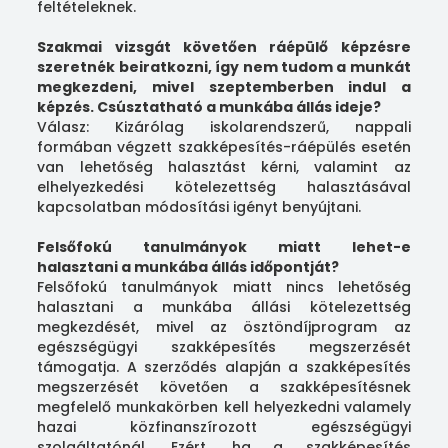
feltételeknek.
Szakmai vizsgát követően ráépülő képzésre
szeretnék beiratkozni, így nem tudom a munkát
megkezdeni, mivel szeptemberben indul a
képzés. Csúsztatható a munkába állás ideje?
Válasz: Kizárólag iskolarendszerű, nappali
formában végzett szakképesítés-ráépülés esetén
van lehetőség halasztást kérni, valamint az
elhelyezkedési kötelezettség halasztásával
kapcsolatban módosítási igényt benyújtani.
Felsőfokú tanulmányok miatt lehet-e
halasztani a munkába állás időpontját?
Felsőfokú tanulmányok miatt nincs lehetőség
halasztani a munkába állási kötelezettség
megkezdését, mivel az ösztöndíjprogram az
egészségügyi szakképesítés megszerzését
támogatja. A szerződés alapján a szakképesítés
megszerzését követően a szakképesítésnek
megfelelő munkakörben kell helyezkedni valamely
hazai közfinanszírozott egészségügyi
szolgáltatónál. Ezért, ha a szakképesítés