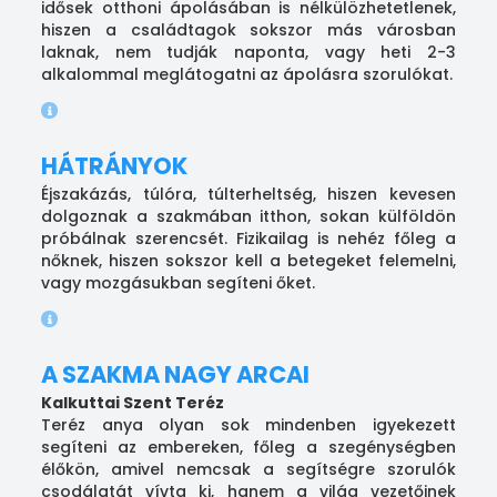
idősek otthoni ápolásában is nélkülözhetetlenek,
hiszen a családtagok sokszor más városban
laknak, nem tudják naponta, vagy heti 2-3
alkalommal meglátogatni az ápolásra szorulókat.
HÁTRÁNYOK
Éjszakázás, túlóra, túlterheltség, hiszen kevesen
dolgoznak a szakmában itthon, sokan külföldön
próbálnak szerencsét. Fizikailag is nehéz főleg a
nőknek, hiszen sokszor kell a betegeket felemelni,
vagy mozgásukban segíteni őket.
A SZAKMA NAGY ARCAI
Kalkuttai Szent Teréz
Teréz anya olyan sok mindenben igyekezett
segíteni az embereken, főleg a szegénységben
élőkön, amivel nemcsak a segítségre szorulók
csodálatát vívta ki, hanem a világ vezetőinek