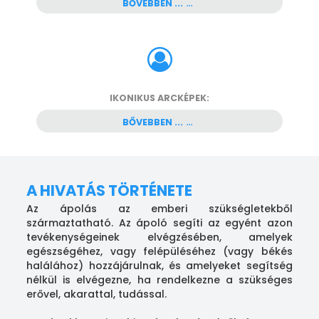
BŐVEBBEN ...
IKONIKUS ARCKÉPEK:
BŐVEBBEN ...
A HIVATÁS TÖRTÉNETE
Az ápolás az emberi szükségletekből
származtatható. Az ápoló segíti az egyént azon
tevékenységeinek elvégzésében, amelyek
egészségéhez, vagy felépüléséhez (vagy békés
halálához) hozzájárulnak, és amelyeket segítség
nélkül is elvégezne, ha rendelkezne a szükséges
erővel, akarattal, tudással.