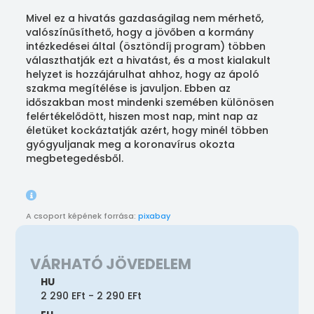
Mivel ez a hivatás gazdaságilag nem mérhető,
valószínűsíthető, hogy a jövőben a kormány
intézkedései által (ösztöndíj program) többen
választhatják ezt a hivatást, és a most kialakult
helyzet is hozzájárulhat ahhoz, hogy az ápoló
szakma megítélése is javuljon. Ebben az
időszakban most mindenki szemében különösen
felértékelődött, hiszen most nap, mint nap az
életüket kockáztatják azért, hogy minél többen
gyógyuljanak meg a koronavírus okozta
megbetegedésből.
A csoport képének forrása:
pixabay
VÁRHATÓ JÖVEDELEM
HU
2 290 EFt - 2 290 EFt