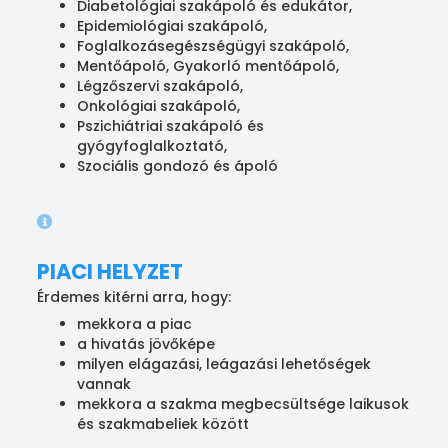
Diabetológiai szakápoló és edukátor,
Epidemiológiai szakápoló,
Foglalkozásegészségügyi szakápoló,
Mentőápoló, Gyakorló mentőápoló,
Légzőszervi szakápoló,
Onkológiai szakápoló,
Pszichiátriai szakápoló és
gyógyfoglalkoztató,
Szociális gondozó és ápoló
PIACI HELYZET
Érdemes kitérni arra, hogy:
mekkora a piac
a hivatás jövőképe
milyen elágazási, leágazási lehetőségek
vannak
mekkora a szakma megbecsültsége laikusok
és szakmabeliek között