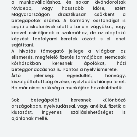
a munkavállaláshoz, és sokan kivándoroltak
rövidebb, vagy hosszabb időre, ezért
Magyarországon drasztikusan csökkent a
betegápolók száma. A kormány ösztöndíjjal is
segíti a iskolai évek alatt a tanulni vágyókat, hogy
kedvet csináljanak a szakmához, de az alapfokú
képzést tanfolyami keretek között is el lehet
sajátítani.
A hivatás támogató jellege a világban az
elismerés, megfelelő fizetés formájában. Nemcsak
kórházakban keresnek ápolókat, házi
beteggondozáshoz is. Fontos a nyelv ismerete.
Ártó jelenség: egyedüllét, honvágy,
kiszolgáltatottság érzése, nyelvtudás hiánya lehet.
Ha már nincs szükség a munkájára hazaküldhetik.
Sok betegápolót keresnek különböző
országokban, nyelvtudással, vagy anélkül, fizetik a
kiutazást, ingyenes szálláslehetőséget is
ajánlanak mellé.