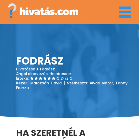
Menü
FODRÁSZ
Hivatások
Fodrász
Angol elnevezés:
Hairdresser
Értéke:
Kezeli:
Marozsán Dávid
| Szerkeszti:
Alyas Viktor, Fanny
Frunza
HA SZERETNÉL A