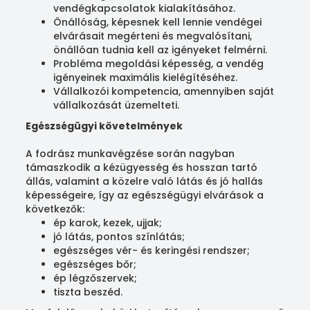
vendégkapcsolatok kialakításához.
Önállóság, képesnek kell lennie vendégei
elvárásait megérteni és megvalósítani,
önállóan tudnia kell az igényeket felmérni.
Probléma megoldási képesség, a vendég
igényeinek maximális kielégítéséhez.
Vállalkozói kompetencia, amennyiben saját
vállalkozását üzemelteti.
Egészségügyi követelmények
A fodrász munkavégzése során nagyban
támaszkodik a kézügyesség és hosszan tartó
állás, valamint a közelre való látás és jó hallás
képességeire, így az egészségügyi elvárások a
következők:
ép karok, kezek, ujjak;
jó látás, pontos színlátás;
egészséges vér- és keringési rendszer;
egészséges bőr;
ép légzőszervek;
tiszta beszéd.