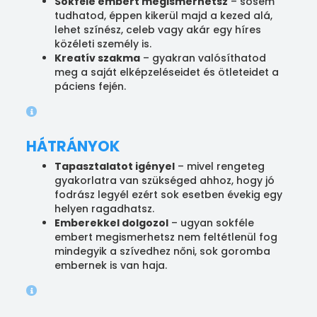
Sokféle embert megismerhetsz
– sosem
tudhatod, éppen kikerül majd a kezed alá,
lehet színész, celeb vagy akár egy híres
közéleti személy is.
Kreatív szakma
– gyakran valósíthatod
meg a saját elképzeléseidet és ötleteidet a
páciens fején.
HÁTRÁNYOK
Tapasztalatot igényel
– mivel rengeteg
gyakorlatra van szükséged ahhoz, hogy jó
fodrász legyél ezért sok esetben évekig egy
helyen ragadhatsz.
Emberekkel dolgozol
– ugyan sokféle
embert megismerhetsz nem feltétlenül fog
mindegyik a szívedhez nőni, sok goromba
embernek is van haja.