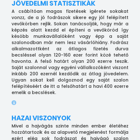
JÖVEDELMI STATISZTIKÁK
A csábítóan magas fizetések igérete sokakat
vonzz, de a jó fodrászok sikere egy jól felépített
vevőkörben rejlik. Sokan tanácsolják, hogy már a
képzés alatt kezdd el építeni a vevőköröd így
késöbb munkavállalóként vagy épp a saját
szalonodban már nem lesz vásárlóhiány. Fodrász
alkalmazottként az átlagos fizetés durva
becsléssel olyan 120-160 ezer forint közé tehető
havonta. A felső határt olyan 200 ezerre teszik.
Saját szalonnal vagy egyéni vállalkozóként viszont
inkább 200 ezernél kezdődik az átlag jövedelem.
Ugyan sokat kell dolgoznod egy saját szalon
felépítéséért de itt a felsőhatárt a havi 400 ezerre
emelik a becslések.
HAZAI VISZONYOK
Mivel a hajvágás szinte minden ember életéhez
hozzátartozik és az alapvető megjelenést formálja
ezért elég sok fodrászat és hajvágó szalon