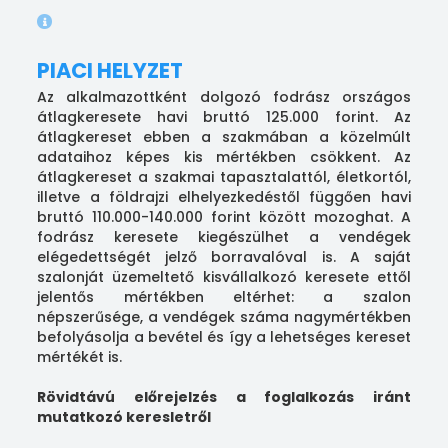
PIACI HELYZET
Az alkalmazottként dolgozó fodrász országos
átlagkeresete havi bruttó 125.000 forint. Az
átlagkereset ebben a szakmában a közelmúlt
adataihoz képes kis mértékben csökkent. Az
átlagkereset a szakmai tapasztalattól, életkortól,
illetve a földrajzi elhelyezkedéstől függően havi
bruttó 110.000-140.000 forint között mozoghat. A
fodrász keresete kiegészülhet a vendégek
elégedettségét jelző borravalóval is. A saját
szalonját üzemeltető kisvállalkozó keresete ettől
jelentős mértékben eltérhet: a szalon
népszerűsége, a vendégek száma nagymértékben
befolyásolja a bevétel és így a lehetséges kereset
mértékét is.
Rövidtávú előrejelzés a foglalkozás iránt
mutatkozó keresletről