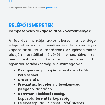
A csoport képének forrása:
pixabay
BELÉPŐ ISMERETEK
Kompetenciával kapcsolatos követelmények
A fodrász munkája akkor sikeres, ha vendégei
elégedettek munkája minőségével és a személyes
kapcsolattal. Ezt a fodrásznak az igényfelmérés
alapján, esztétikai érzékét felhasználva kell
megvalósítania. Szakmai tudáson túl
együttműködési készségre is szüksége van.
Kézügyesség
, a haj és az eszközök kiváló
kezeléséhez.
Kreativitás
.
Precizitás, figyelem
, a tevékenység
jellegéből adódóan.
Kommunikációsképesség
,
kapcsolatteremtési képesség.
Felelősségtudat, a hosszú távú sikeres