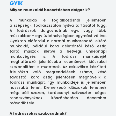
GYIK
Milyen munkaidő beosztásban dolgozik?
A munkaidő e foglalkozásnál jellemzően
a szépség-, fodrászszalon nyitva tartásától függ.
A fodrászok dolgozhatnak egy, vagy több
műszakban– egy üzlethelységben egymást váltva.
Gyakran előfordul a normál munkarendtől eltérő
munkaidő, például kora délutántól késő estig
tartó műszak, illetve a hétvégi, ünnepnapi
munkavégzés is. A fodrász munkaidejét
meghatározó jelentősebb események időszakai
szezonalitást is mutatnak. Az esküvőkre készített
frizurákra való megrendelések száma, késő
tavasztól kora őszig jelentősen megnövelik a
fodrász munkáját, így munkaideje is jellemzően
hosszabb lehet. Kiemelkedő időszakok lehetnek
még: báli szezon, karácsonyi, szilveszteri céges
rendezvényeknek köszönhetően december
második fele.
A fodrászok is szakosodnak?