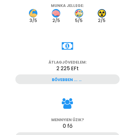
MUNKA JELLEGE:
3
/5
2
/5
5
/5
2
/5
ÁTLAGJÖVEDELEM:
2 225 EFt
BŐVEBBEN ...
MENNYIEN ŰZIK?
0
fő