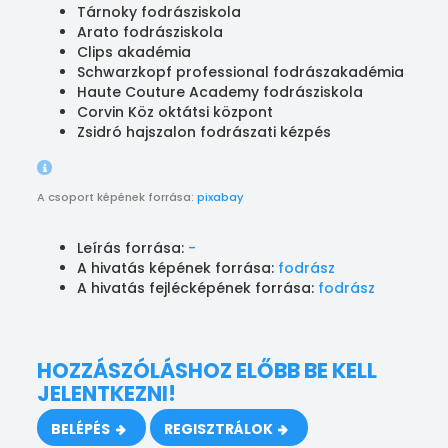
Tárnoky fodrásziskola
Arato fodrásziskola
Clips akadémia
Schwarzkopf professional fodrászakadémia
Haute Couture Academy fodrásziskola
Corvin Köz oktátsi központ
Zsidró hajszalon fodrászati kézpés
A csoport képének forrása:
pixabay
Leírás forrása:
-
A hivatás képének forrása:
fodrász
A hivatás fejlécképének forrása:
fodrász
HOZZÁSZÓLÁSHOZ ELŐBB BE KELL
JELENTKEZNI!
BELÉPÉS
REGISZTRÁLOK