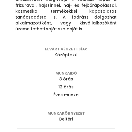
frizurával, hajszínnel, haj- és fejbőrápolással,
kozmetikai termékekkel kapcsolatos
tanácsadásra is. A fodrász dolgozhat
alkalmazottként, vagy kisvállalkozóként
üzemeltetheti saját szalonját is.
ELVÁRT VÉGZETTSÉG:
Középfokú
MUNKAIDŐ
8 órás
12 órás
Éves munka
MUNKAKÖRNYEZET
Beltéri