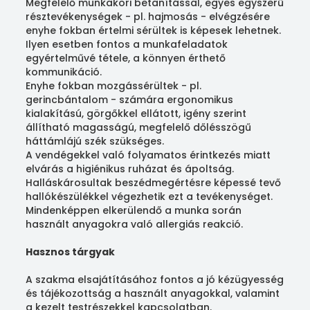
Megfelelő munkaköri betanítással, egyes egyszerű
résztevékenységek - pl. hajmosás - elvégzésére
enyhe fokban értelmi sérültek is képesek lehetnek.
Ilyen esetben fontos a munkafeladatok
egyértelművé tétele, a könnyen érthető
kommunikáció.
Enyhe fokban mozgássérültek - pl.
gerincbántalom - számára ergonomikus
kialakítású, görgőkkel ellátott, igény szerint
állítható magasságú, megfelelő dőlésszögű
háttámlájú szék szükséges.
A vendégekkel való folyamatos érintkezés miatt
elvárás a higiénikus ruházat és ápoltság.
Halláskárosultak beszédmegértésre képessé tevő
hallókészülékkel végezhetik ezt a tevékenységet.
Mindenképpen elkerülendő a munka során
használt anyagokra való allergiás reakció.
Hasznos tárgyak
A szakma elsajátításához fontos a jó kézügyesség
és tájékozottság a használt anyagokkal, valamint
a kezelt testrészekkel kapcsolatban.