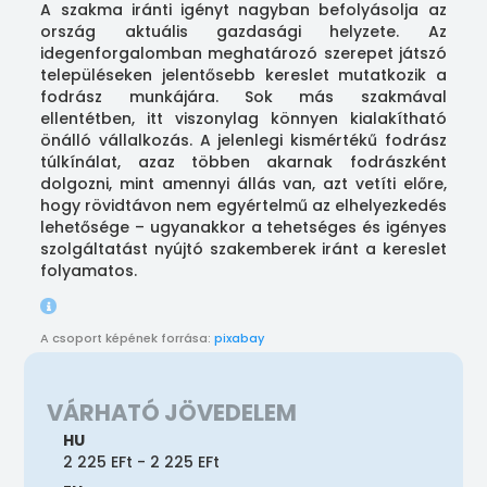
A szakma iránti igényt nagyban befolyásolja az
ország aktuális gazdasági helyzete. Az
idegenforgalomban meghatározó szerepet játszó
településeken jelentősebb kereslet mutatkozik a
fodrász munkájára. Sok más szakmával
ellentétben, itt viszonylag könnyen kialakítható
önálló vállalkozás. A jelenlegi kismértékű fodrász
túlkínálat, azaz többen akarnak fodrászként
dolgozni, mint amennyi állás van, azt vetíti előre,
hogy rövidtávon nem egyértelmű az elhelyezkedés
lehetősége – ugyanakkor a tehetséges és igényes
szolgáltatást nyújtó szakemberek iránt a kereslet
folyamatos.
A csoport képének forrása:
pixabay
VÁRHATÓ JÖVEDELEM
HU
2 225 EFt - 2 225 EFt