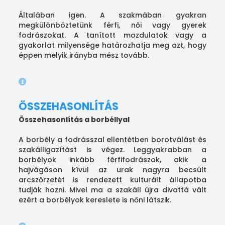
Általában igen. A szakmában gyakran
megkülönböztetünk férfi, női vagy gyerek
fodrászokat. A tanított mozdulatok vagy a
gyakorlat milyensége határozhatja meg azt, hogy
éppen melyik irányba mész tovább.
ÖSSZEHASONLÍTÁS
Összehasonlítás a borbéllyal
A borbély a fodrásszal ellentétben borotválást és
szakálligazítást is végez. Leggyakrabban a
borbélyok inkább férfifodrászok, akik a
hajvágáson kívül az urak nagyra becsült
arcszőrzetét is rendezett kulturált állapotba
tudják hozni. Mivel ma a szakáll újra divattá vált
ezért a borbélyok kereslete is nőni látszik.