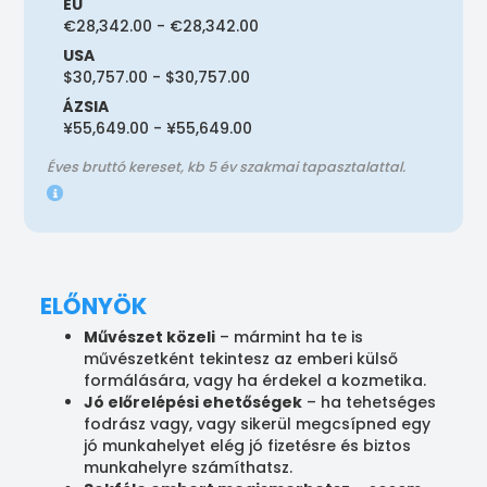
EU
€28,342.00 - €28,342.00
USA
$30,757.00 - $30,757.00
ÁZSIA
¥55,649.00 - ¥55,649.00
Éves bruttó kereset, kb 5 év szakmai tapasztalattal.
ELŐNYÖK
Művészet közeli
– mármint ha te is
művészetként tekintesz az emberi külső
formálására, vagy ha érdekel a kozmetika.
Jó előrelépési ehetőségek
– ha tehetséges
fodrász vagy, vagy sikerül megcsípned egy
jó munkahelyet elég jó fizetésre és biztos
munkahelyre számíthatsz.