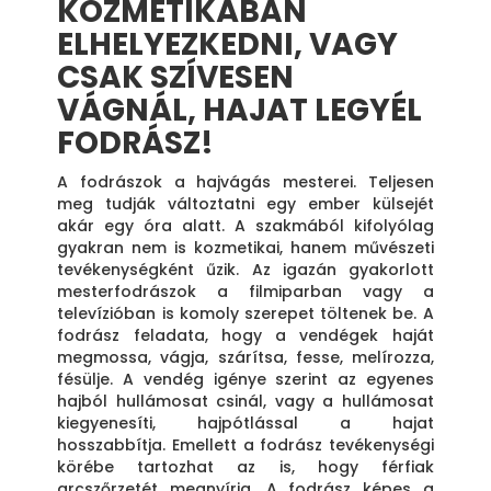
KOZMETIKÁBAN
ELHELYEZKEDNI, VAGY
CSAK SZÍVESEN
VÁGNÁL, HAJAT LEGYÉL
FODRÁSZ!
A fodrászok a hajvágás mesterei. Teljesen
meg tudják változtatni egy ember külsejét
akár egy óra alatt. A szakmából kifolyólag
gyakran nem is kozmetikai, hanem művészeti
tevékenységként űzik. Az igazán gyakorlott
mesterfodrászok a filmiparban vagy a
televízióban is komoly szerepet töltenek be. A
fodrász feladata, hogy a vendégek haját
megmossa, vágja, szárítsa, fesse, melírozza,
fésülje. A vendég igénye szerint az egyenes
hajból hullámosat csinál, vagy a hullámosat
kiegyenesíti, hajpótlással a hajat
hosszabbítja. Emellett a fodrász tevékenységi
körébe tartozhat az is, hogy férfiak
arcszőrzetét megnyírja. A fodrász képes a