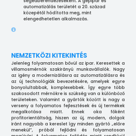
segédberendezéseként. A gépipar és
automatizálás területét a 20. század
közepétől hódította meg, mint
elengedhetetlen alkalmazás.
NEMZETKÖZI KITEKINTÉS
Jelenleg folyamatosan bővül az ipar. Keresettek a
villamosmérnök szakirányú munkavállalók. Nagy
az igény a modernizálásra az automatizálásra és
az új technológiák bevezetésére, amelyek egyre
bonyolultabbak, komplexebbek. Így egyre több
szakosodott mérnökre is szükség van a különböző
területeken. Valamint a gyártók között is nagy a
verseny a folyamatos fejlesztések és új termékek
megalkotása miatt. Ennek oka főként
profitorientáltság, hiszen az új, modern, dolgok
iránt nagyobb a kereslet így minden gyártó „előre
menekül”, próbál fejlődni és folyamatosan
megújulni. A folyamatos fejlődés miatt rendkívül