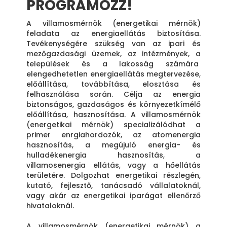
PROGRAMOZZ!
A villamosmérnök (energetikai mérnök)
feladata az energiaellátás biztosítása.
Tevékenységére szükség van az ipari és
mezőgazdasági üzemek, az intézmények, a
települések és a lakosság számára
elengedhetetlen energiaellátás megtervezése,
előállítása, továbbítása, elosztása és
felhasználása során. Célja az energia
biztonságos, gazdaságos és környezetkímélő
előállítása, hasznosítása. A villamosmérnök
(energetikai mérnök) specializálódhat a
primer enrgiahordozók, az atomenergia
hasznosítás, a megújuló energia- és
hulladékenergia hasznosítás, a
villamosenergia ellátás, vagy a hőellátás
területére. Dolgozhat energetikai részlegén,
kutató, fejlesztő, tanácsadó vállalatoknál,
vagy akár az energetikai iparágat ellenőrző
hivataloknál.
A villamosmérnök (energetikai mérnök) a