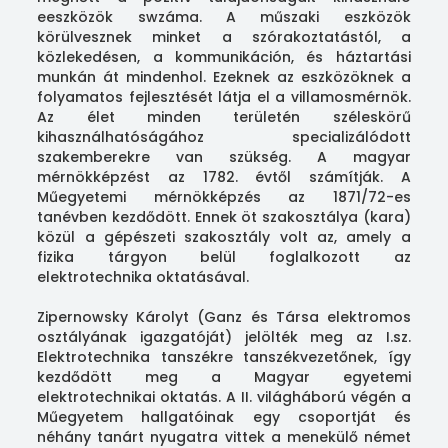
eeszközök swzáma. A műszaki eszközök
körülvesznek minket a szórakoztatástól, a
közlekedésen, a kommunikáción, és háztartási
munkán át mindenhol. Ezeknek az eszközöknek a
folyamatos fejlesztését látja el a villamosmérnök.
Az élet minden területén széleskörű
kihasználhatóságához specializálódott
szakemberekre van szükség. A magyar
mérnökképzést az 1782. évtől számítják. A
Műegyetemi mérnökképzés az 1871/72-es
tanévben kezdődött. Ennek öt szakosztálya (kara)
közül a gépészeti szakosztály volt az, amely a
fizika tárgyon belül foglalkozott az
elektrotechnika oktatásával.
Zipernowsky Károlyt (Ganz és Társa elektromos
osztályának igazgatóját) jelölték meg az I.sz.
Elektrotechnika tanszékre tanszékvezetőnek, így
kezdődött meg a Magyar egyetemi
elektrotechnikai oktatás. A II. világháború végén a
Műegyetem hallgatóinak egy csoportját és
néhány tanárt nyugatra vittek a menekülő német