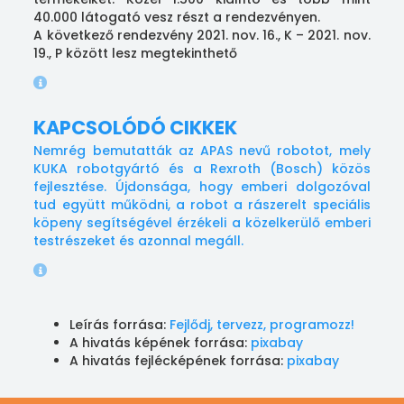
40.000 látogató vesz részt a rendezvényen.
A következő rendezvény 2021. nov. 16., K – 2021. nov.
19., P között lesz megtekinthető
KAPCSOLÓDÓ CIKKEK
Nemrég bemutatták az APAS nevű robotot, mely
KUKA robotgyártó és a Rexroth (Bosch) közös
fejlesztése. Újdonsága, hogy emberi dolgozóval
tud együtt működni, a robot a rászerelt speciális
köpeny segítségével érzékeli a közelkerülő emberi
testrészeket és azonnal megáll.
Leírás forrása:
Fejlődj, tervezz, programozz!
A hivatás képének forrása:
pixabay
A hivatás fejlécképének forrása:
pixabay