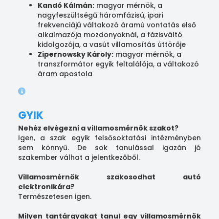
Kandó Kálmán:
magyar mérnök, a
nagyfeszültségű háromfázisú, ipari
frekvenciájú váltakozó áramú vontatás első
alkalmazója mozdonyoknál, a fázisváltó
kidolgozója, a vasút villamosítás úttörője
Zipernowsky Károly:
magyar mérnök, a
transzformátor egyik feltalálója, a váltakozó
áram apostola
GYIK
Nehéz elvégezni a villamosmérnök szakot?
Igen, a szak egyik felsősoktatási intézményben
sem könnyű. De sok tanulással igazán jó
szakember válhat a jelentkezőből.
Villamosmérnök szakosodhat autó
elektronikára?
Természetesen igen.
Milyen tantárgyakat tanul egy villamosmérnök