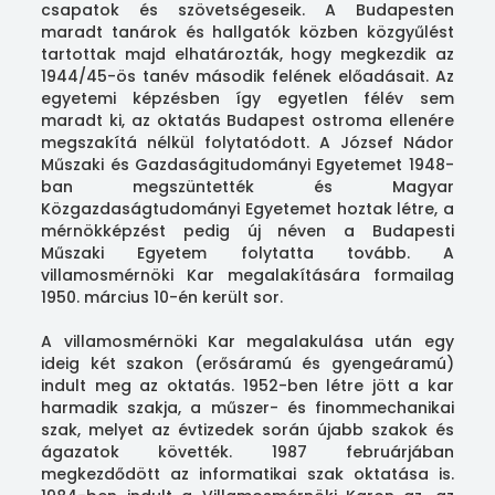
csapatok és szövetségeseik. A Budapesten
maradt tanárok és hallgatók közben közgyűlést
tartottak majd elhatározták, hogy megkezdik az
1944/45-ös tanév második felének előadásait. Az
egyetemi képzésben így egyetlen félév sem
maradt ki, az oktatás Budapest ostroma ellenére
megszakítá nélkül folytatódott. A József Nádor
Műszaki és Gazdaságitudományi Egyetemet 1948-
ban megszüntették és Magyar
Közgazdaságtudományi Egyetemet hoztak létre, a
mérnökképzést pedig új néven a Budapesti
Műszaki Egyetem folytatta tovább. A
villamosmérnöki Kar megalakítására formailag
1950. március 10-én került sor.
A villamosmérnöki Kar megalakulása után egy
ideig két szakon (erősáramú és gyengeáramú)
indult meg az oktatás. 1952-ben létre jött a kar
harmadik szakja, a műszer- és finommechanikai
szak, melyet az évtizedek során újabb szakok és
ágazatok követték. 1987 februárjában
megkezdődött az informatikai szak oktatása is.