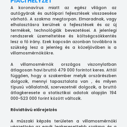
PIACI HELYZET
A koronavírus miatt az egész világon az
autógyárak és autóipari fejlesztések visszaesése
várható. A szakma megtorpan. Elmaradnak, vagy
elhalasztásra kerülnek a fejlesztések és az új
termékek, technológiák bevezetései. A jelenlegi
rendszerek üzemeltetése és költségcsökkentés
lesz a fő irány. Ezek kapcsán azonban továbbra is
szükség lesz a jelenleg és a közeljövőben is a
villamosmérnökökre.
A villamosmérnök országos viszonylatban
átlagosan havi bruttó 479 000 forintot keres. Attól
függően, hogy a szakember melyik orszárészben
dolgozik, mennyi tapasztalata van , és milyen
típusú vállalatnál, szervezetnél dolgozik, a bruttó
átlagkeresete a statisztikai adatok alapján 194
000-523 000 forint között változik.
Rövidtávú előrejelzés
A műszaki képzés területen a villamosmérnöki
végzettség az egyik legkeresettebb szakma, és a