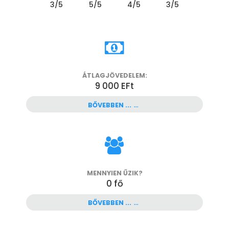
3
/5
5
/5
4
/5
3
/5
ÁTLAGJÖVEDELEM:
9 000 EFt
BŐVEBBEN ...
MENNYIEN ŰZIK?
0
fő
BŐVEBBEN ...