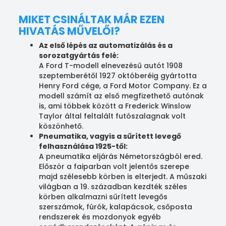
MIKET CSINÁLTAK MÁR EZEN
HIVATÁS MŰVELŐI?
Az első lépés az automatizálás és a
sorozatgyártás felé:
A Ford T-modell elnevezésű autót 1908
szeptemberétől 1927 októberéig gyártotta
Henry Ford cége, a Ford Motor Company. Ez a
modell számít az első megfizethető autónak
is, ami többek között a Frederick Winslow
Taylor által feltalált futószalagnak volt
köszönhető.
Pneumatika, vagyis a sűrített levegő
felhasználása 1925-től:
A pneumatika eljárás Németországból ered.
Először a faiparban volt jelentős szerepe
majd szélesebb körben is elterjedt. A műszaki
világban a 19. században kezdték széles
körben alkalmazni sűrített levegős
szerszámok, fúrók, kalapácsok, csőposta
rendszerek és mozdonyok egyéb