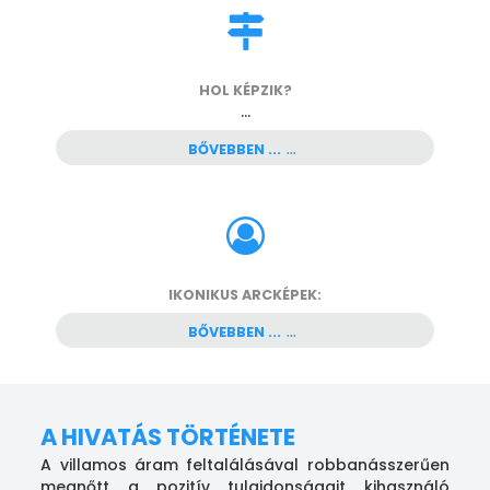
HOL KÉPZIK?
...
BŐVEBBEN ...
IKONIKUS ARCKÉPEK:
BŐVEBBEN ...
A HIVATÁS TÖRTÉNETE
A villamos áram feltalálásával robbanásszerűen
megnőtt a pozitív tulajdonságait kihasználó