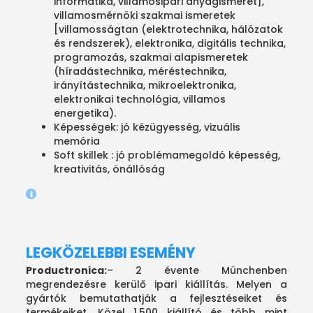
informatika, villamosipari anyagismeret],
villamosmérnöki szakmai ismeretek
[villamosságtan (elektrotechnika, hálózatok
és rendszerek), elektronika, digitális technika,
programozás, szakmai alapismeretek
(híradástechnika, méréstechnika,
irányítástechnika, mikroelektronika,
elektronikai technológia, villamos
energetika).
Képességek: jó kézügyesség, vizuális
memória
Soft skillek : jó problémamegoldó képesség,
kreativitás, önállóság
LEGKÖZELEBBI ESEMÉNY
Productronica:
– 2 évente Münchenben
megrendezésre kerülő ipari kiállítás. Melyen a
gyártók bemutathatják a fejlesztéseiket és
termékeiket. Közel 1.500 kiállító és több mint