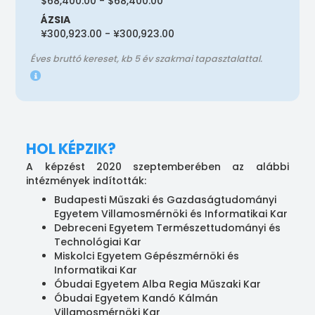
$68,400.00 - $68,400.00
ÁZSIA
¥300,923.00 - ¥300,923.00
Éves bruttó kereset, kb 5 év szakmai tapasztalattal.
HOL KÉPZIK?
A képzést 2020 szeptemberében az alábbi
intézmények indították:
Budapesti Műszaki és Gazdaságtudományi
Egyetem Villamosmérnöki és Informatikai Kar
Debreceni Egyetem Természettudományi és
Technológiai Kar
Miskolci Egyetem Gépészmérnöki és
Informatikai Kar
Óbudai Egyetem Alba Regia Műszaki Kar
Óbudai Egyetem Kandó Kálmán
Villamosmérnöki Kar