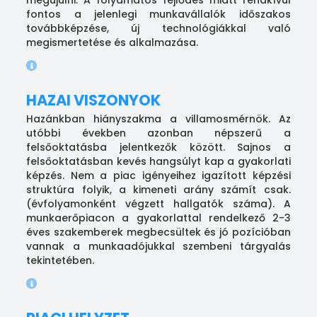
fontos a jelenlegi munkavállalók időszakos
továbbképzése, új technológiákkal való
megismertetése és alkalmazása.
HAZAI VISZONYOK
Hazánkban hiányszakma a villamosmérnök. Az
utóbbi években azonban népszerű a
felsőoktatásba jelentkezők között. Sajnos a
felsőoktatásban kevés hangsúlyt kap a gyakorlati
képzés. Nem a piac igényeihez igazított képzési
struktúra folyik, a kimeneti arány számít csak.
(évfolyamonként végzett hallgatók száma). A
munkaerőpiacon a gyakorlattal rendelkező 2-3
éves szakemberek megbecsültek és jó pozícióban
vannak a munkaadójukkal szembeni tárgyalás
tekintetében.