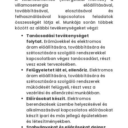
villamosenergia előállításával,
továbbításával, elosztásával és
felhasználásával kapcsolatos feladatok
összességét látja el. Munkája során többek
között az alábbi tevékenységeket végzi:
Tanácsadási tevékenységet
folytat.
Erőművekkel és elektromos
áram előállítására, továbbítására és
szétosztására szolgáló rendszerekkel
kapcsolatban végez tanácsadást, részt
vesz ezek tervezésében.
Felügyeletet lát el, ellenőriz.
Elektromos
áram előállítására, továbbítására és
szétosztására szolgáló rendszerek
működését felügyeli, részt vesz a
vezérlési és ellenőrzési munkákban.
Előírásokat készít.
Elektromos
berendezések üzembe helyezésével és
alkalmazásával kapcsolatos előírásokat
készít ipari és más jellegű épületekben
és létesítményekben.
Szabványokat és eljárásokat dolgoz