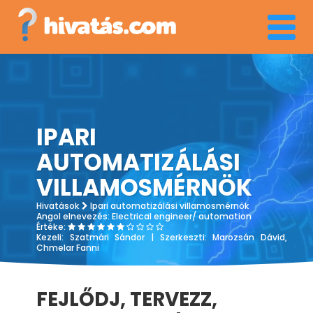
Menü
IPARI
AUTOMATIZÁLÁSI
VILLAMOSMÉRNÖK
Hivatások
Ipari automatizálási villamosmérnök
Angol elnevezés:
Electrical engineer/ automation
Értéke:
Kezeli:
Szatmári Sándor
| Szerkeszti:
Marozsán Dávid,
Chmelar Fanni
FEJLŐDJ, TERVEZZ,