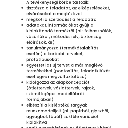
A tevékenységi körbe tartozik:
tisztázza a feladatot, az elképzeléseket,
elvárásokat a megbízóval
megköti a szerződést a feladatra
adatokat, információkat gyűjt a
kialakítandó termékről (pl.: felhasználók,
vásárlókör, működési elv, biztonsági
előírások, ár)
tanulmányozza (termékátalakítás
esetén) a korábbi terveket,
prototípusokat
egyezteti az új tervet a már meglévő
termékekkel (pontosítás, feladatkitűzés
esetleges megváltoztatása)
kidolgozza az alapkoncepciót
(ötlettervek, vázlattervek, rajzok,
számítógépes modellábrák
formájában)
elkészíti a kisléptékű tárgyak
munkamodelljeit (pl. papírból, gipszből,
agyagból, fából) sokféle variációt
kialakítva