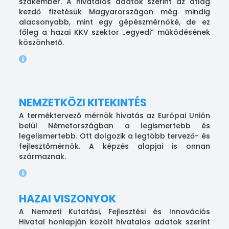
szakember. A hivatalos adatok szerint az átlag
kezdő fizetésük Magyarországon még mindig
alacsonyabb, mint egy gépészmérnöké, de ez
főleg a hazai KKV szektor „egyedi” működésének
köszönhető.
NEMZETKÖZI KITEKINTÉS
A terméktervező mérnök hivatás az Európai Unión
belül Németországban a legismertebb és
legelismertebb. Ott dolgozik a legtöbb tervező- és
fejlesztőmérnök. A képzés alapjai is onnan
származnak.
HAZAI VISZONYOK
A Nemzeti Kutatási, Fejlesztési és Innovációs
Hivatal honlapján közölt hivatalos adatok szerint