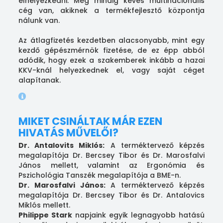
elhelyezkedni. Még mindig kevés multinacionális
cég van, akiknek a termékfejlesztő központja
nálunk van.
Az átlagfizetés kezdetben alacsonyabb, mint egy
kezdő gépészmérnök fizetése, de ez épp abból
adódik, hogy ezek a szakemberek inkább a hazai
KKV-knál helyezkednek el, vagy saját céget
alapítanak.
MIKET CSINÁLTAK MÁR EZEN
HIVATÁS MŰVELŐI?
Dr. Antalovits Miklós:
A terméktervező képzés
megalapítója Dr. Bercsey Tibor és Dr. Marosfalvi
János mellett, valamint az Ergonómia és
Pszichológia Tanszék megalapítója a BME-n.
Dr. Marosfalvi János:
A terméktervező képzés
megalapítója Dr. Bercsey Tibor és Dr. Antalovics
Miklós mellett.
Philippe Stark
napjaink egyik legnagyobb hatású