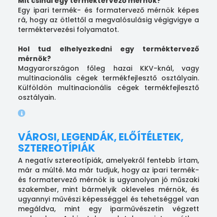
Mit csinál egy terméktervező mérnök?
Egy ipari termék- és formatervező mérnök képes
rá, hogy az ötlettől a megvalósulásig végigvigye a
terméktervezési folyamatot.
Hol tud elhelyezkedni egy terméktervező
mérnök?
Magyarországon főleg hazai KKV-knál, vagy
multinacionális cégek termékfejlesztő osztályain.
Külföldön multinacionális cégek termékfejlesztő
osztályain.
VÁROSI, LEGENDÁK, ELŐÍTÉLETEK,
SZTEREOTÍPIÁK
A negatív sztereotípiák, amelyekről fentebb írtam,
már a múlté. Ma már tudjuk, hogy az ipari termék-
és formatervező mérnök is ugyanolyan jó műszaki
szakember, mint bármelyik okleveles mérnök, és
ugyannyi művészi képességgel és tehetséggel van
megáldva, mint egy iparművészetin végzett