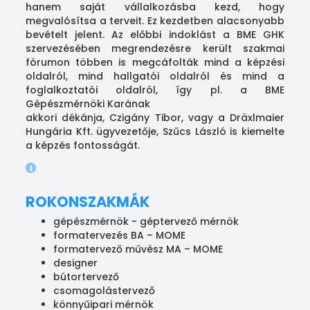
hanem saját vállalkozásba kezd, hogy
megvalósítsa a terveit. Ez kezdetben alacsonyabb
bevételt jelent. Az előbbi indoklást a BME GHK
szervezésében megrendezésre került szakmai
fórumon többen is megcáfolták mind a képzési
oldalról, mind hallgatói oldalról és mind a
foglalkoztatói oldalról, így pl. a BME
Gépészmérnöki Karának
akkori dékánja, Czigány Tibor, vagy a Dräxlmaier
Hungária Kft. ügyvezetője, Szűcs László is kiemelte
a képzés fontosságát.
ROKONSZAKMÁK
gépészmérnök - géptervező mérnök
formatervezés BA – MOME
formatervező művész MA – MOME
designer
bútortervező
csomagolástervező
könnyűipari mérnök