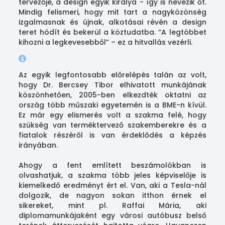
tervezője, a design egyik királya - így is nevezik őt.
Mindig felismeri, hogy mit tart a nagyközönség
izgalmasnak és újnak, alkotásai révén a design
teret hódít és bekerül a köztudatba. “A legtöbbet
kihozni a legkevesebből” – ez a hitvallás vezérli.
Az egyik legfontosabb előrelépés talán az volt,
hogy Dr. Bercsey Tibor elhivatott munkájának
köszönhetően, 2005-ben elkezdték oktatni az
ország több műszaki egyetemén is a BME-n kívül.
Ez már egy elismerés volt a szakma felé, hogy
szükség van terméktervező szakemberekre és a
fiatalok részéről is van érdeklődés a képzés
irányában.
Ahogy a fent említett beszámolókban is
olvashatjuk, a szakma több jeles képviselője is
kiemelkedő eredményt ért el. Van, aki a Tesla-nál
dolgozik, de nagyon sokan itthon érnek el
sikereket, mint pl. Raffai Mária, aki
diplomamunkájaként egy városi autóbusz belső