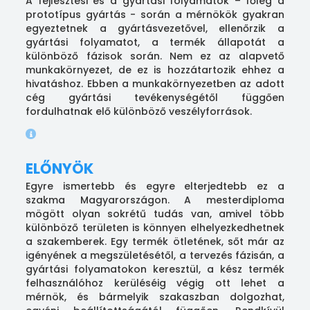
A fejlesztési és a gyártási folyamatok – főleg a
prototípus gyártás - során a mérnökök gyakran
egyeztetnek a gyártásvezetővel, ellenőrzik a
gyártási folyamatot, a termék állapotát a
különböző fázisok során. Nem ez az alapvető
munkakörnyezet, de ez is hozzátartozik ehhez a
hivatáshoz. Ebben a munkakörnyezetben az adott
cég gyártási tevékenységétől függően
fordulhatnak elő különböző veszélyforrások.
ELŐNYÖK
Egyre ismertebb és egyre elterjedtebb ez a
szakma Magyarországon. A mesterdiploma
mögött olyan sokrétű tudás van, amivel több
különböző területen is könnyen elhelyezkedhetnek
a szakemberek. Egy termék ötletének, sőt már az
igényének a megszületésétől, a tervezés fázisán, a
gyártási folyamatokon keresztül, a kész termék
felhasználóhoz kerüléséig végig ott lehet a
mérnök, és bármelyik szakaszban dolgozhat,