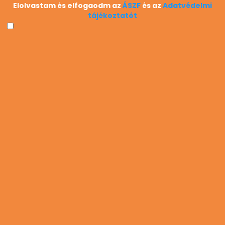
Elolvastam és elfogaodm az
ÁSZF
és az
Adatvédelmi
Hivatások
tájékoztatót
Hivatásterületek
Miért nem találom?
Van egy javaslatom
OLDALINFORMÁCIÓ
Impresszum
Kapcsolat
ÁSZF
Adatvédelem
GYIK
NEKED SZÓL
Pont téged keresünk?
Vélemény