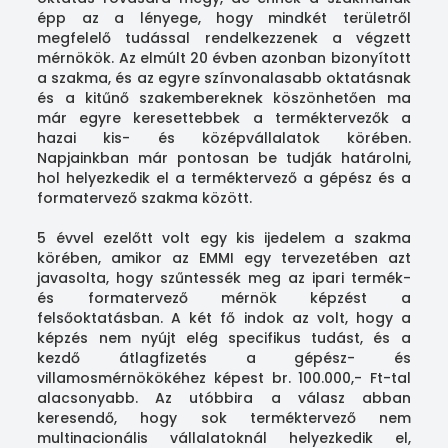
épp az a lényege, hogy mindkét területről
megfelelő tudással rendelkezzenek a végzett
mérnökök. Az elmúlt 20 évben azonban bizonyított
a szakma, és az egyre színvonalasabb oktatásnak
és a kitűnő szakembereknek köszönhetően ma
már egyre keresettebbek a terméktervezők a
hazai kis- és középvállalatok körében.
Napjainkban már pontosan be tudják határolni,
hol helyezkedik el a terméktervező a gépész és a
formatervező szakma között.
5 évvel ezelőtt volt egy kis ijedelem a szakma
körében, amikor az EMMI egy tervezetében azt
javasolta, hogy szűntessék meg az ipari termék-
és formatervező mérnök képzést a
felsőoktatásban. A két fő indok az volt, hogy a
képzés nem nyújt elég specifikus tudást, és a
kezdő átlagfizetés a gépész- és
villamosmérnökökéhez képest br. 100.000,- Ft-tal
alacsonyabb. Az utóbbira a válasz abban
keresendő, hogy sok terméktervező nem
multinacionális vállalatoknál helyezkedik el,