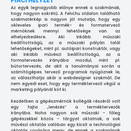
PIACI HELYZET
Az egyik legnagyobb előnye ennek a szakmának,
hogy nagyon sokrétű. A Felvi.hu oldalon található
szakmatérkép is nagyon jól mutatja, hogy egy
okleveles ipari termék- és formatervező
mérnöknek mennyi lehetősége van az
elhelyezkedésre. Aki inkább műszaki
beállítottságú, az a műszaki pályán talál
lehetőségeket, mint pl. autóipari konstruktőr, vagy
aki inkább művészi beállítottságú, az a
formatervezés irányába mozdul, mint pl.
bútortervezés, de akit a tanulmányai során a
számítógépes tervező programok nyűgöznek le,
az választhatja akár a webdesigner szakmát. De
nem egyedi eset, hogy egy terméktervező végül a
marketing pályánál köt ki.
Kezdetben a gépészmérnök kollégák részéről volt
egy fajta „lenézés” a terméktervezők
irányába. Noha nagyon sok műszaki – főleg
gépészekkel közös – tárgyat oktatnak, a sok
művészi oktatás valóban egy kicsit a technológiai
oktatás rovására megy, de ennek a szakmának