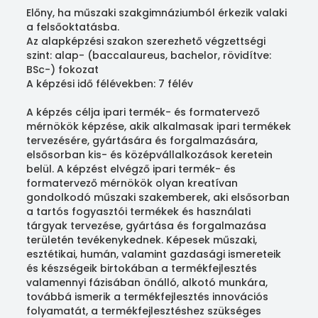
Előny, ha műszaki szakgimnáziumból érkezik valaki
a felsőoktatásba.
Az alapképzési szakon szerezhető végzettségi
szint: alap- (baccalaureus, bachelor, rövidítve:
BSc-) fokozat
A képzési idő félévekben: 7 félév
A képzés célja ipari termék- és formatervező
mérnökök képzése, akik alkalmasak ipari termékek
tervezésére, gyártására és forgalmazására,
elsősorban kis- és középvállalkozások keretein
belül. A képzést elvégző ipari termék- és
formatervező mérnökök olyan kreatívan
gondolkodó műszaki szakemberek, aki elsősorban
a tartós fogyasztói termékek és használati
tárgyak tervezése, gyártása és forgalmazása
területén tevékenykednek. Képesek műszaki,
esztétikai, humán, valamint gazdasági ismereteik
és készségeik birtokában a termékfejlesztés
valamennyi fázisában önálló, alkotó munkára,
továbbá ismerik a termékfejlesztés innovációs
folyamatát, a termékfejlesztéshez szükséges