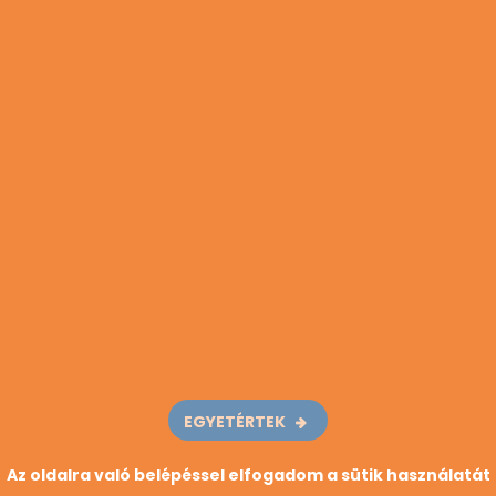
JELENTKEZNI!
BELÉPÉS
REGISZTRÁLOK
Ehhez még nem szólt hozzá senki. Légy te az első!
HIVATÁSOK LISTÁJA
EGYETÉRTEK
Az oldalra való belépéssel elfogadom a sütik használatát
HIVATÁSOK