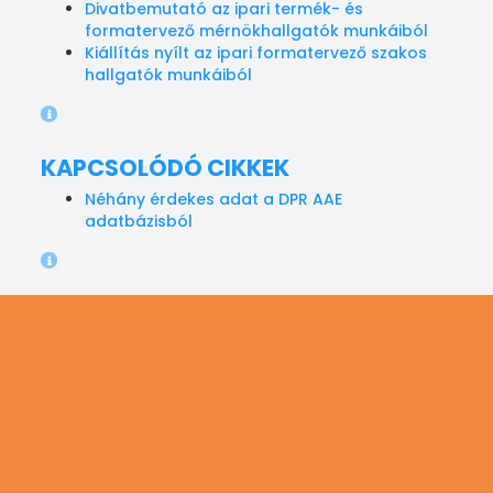
Divatbemutató az ipari termék- és
formatervező mérnökhallgatók munkáiból
Kiállítás nyílt az ipari formatervező szakos
hallgatók munkáiból
KAPCSOLÓDÓ CIKKEK
Néhány érdekes adat a DPR AAE
adatbázisból
Leírás forrása:
A modernkori Feltaláló, aki
mindet IS tud!
A hivatás képének forrása:
pixabay
A hivatás fejlécképének forrása:
pixabay
HOZZÁSZÓLÁSHOZ ELŐBB BE KELL