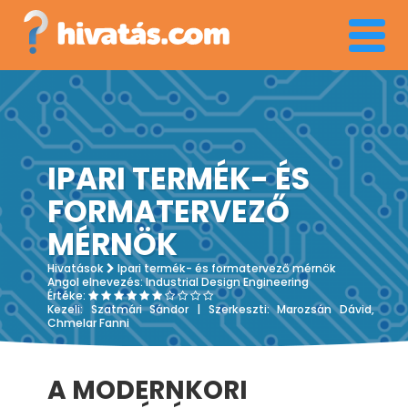
Menü
IPARI TERMÉK- ÉS
FORMATERVEZŐ
MÉRNÖK
Hivatások
Ipari termék- és formatervező mérnök
Angol elnevezés:
Industrial Design Engineering
Értéke:
Kezeli:
Szatmári Sándor
| Szerkeszti:
Marozsán Dávid,
Chmelar Fanni
A MODERNKORI