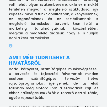
volt tehát olyan szakemberekre, akiknek mindkét
területen megvan a megfelelő szaktudása, így
képesek mind a funkcionalitásnak, a kényelemnek,
az ergonómiának és az esztétikumnak is
megfelelő termékeket tervezni. Ezen felül a
marketing tanulmányaiknak köszönhetően,
megvan a megfelelő tudásuk, hogy el is tudják
adni a kész termékeket.
AMIT MÉG TUDNI LEHET A
HIVATÁSRÓL
Irodai környezet, számítógépes munkavégzéssel.
A tervezési és fejlesztési folyamatok minden
esetben számítógépes tervező- illetve
rajzolóprogramokat igényelnek, de az első
fázisban még előfordulhat a szabadkézi rajz. Az
ehhez szükséges eszközök a tervező asztal, tábla,
egyéb rajzeszközök.