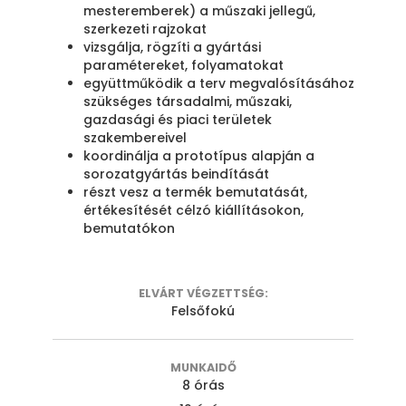
mesteremberek) a műszaki jellegű,
szerkezeti rajzokat
vizsgálja, rögzíti a gyártási
paramétereket, folyamatokat
együttműködik a terv megvalósításához
szükséges társadalmi, műszaki,
gazdasági és piaci területek
szakembereivel
koordinálja a prototípus alapján a
sorozatgyártás beindítását
részt vesz a termék bemutatását,
értékesítését célzó kiállításokon,
bemutatókon
ELVÁRT VÉGZETTSÉG:
Felsőfokú
MUNKAIDŐ
8 órás