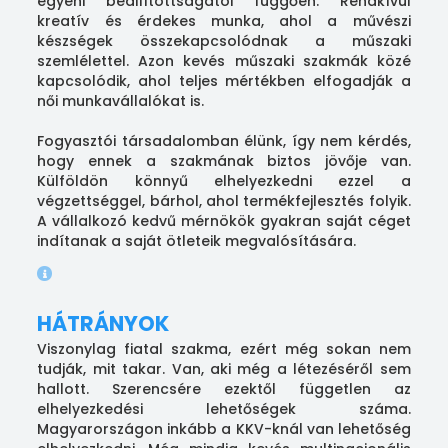
egyéni beállítottságától függően. Rendkívül
kreatív és érdekes munka, ahol a művészi
készségek összekapcsolódnak a műszaki
szemlélettel. Azon kevés műszaki szakmák közé
kapcsolódik, ahol teljes mértékben elfogadják a
női munkavállalókat is.
Fogyasztói társadalomban élünk, így nem kérdés,
hogy ennek a szakmának biztos jövője van.
Külföldön könnyű elhelyezkedni ezzel a
végzettséggel, bárhol, ahol termékfejlesztés folyik.
A vállalkozó kedvű mérnökök gyakran saját céget
indítanak a saját ötleteik megvalósítására.
HÁTRÁNYOK
Viszonylag fiatal szakma, ezért még sokan nem
tudják, mit takar. Van, aki még a létezéséről sem
hallott. Szerencsére ezektől független az
elhelyezkedési lehetőségek száma.
Magyarországon inkább a KKV-knál van lehetőség