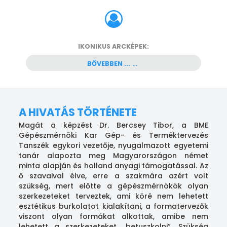
IKONIKUS ARCKÉPEK:
BŐVEBBEN ...
A HIVATÁS TÖRTÉNETE
Magát a képzést Dr. Bercsey Tibor, a BME
Gépészmérnöki Kar Gép- és Terméktervezés
Tanszék egykori vezetője, nyugalmazott egyetemi
tanár alapozta meg Magyarországon német
minta alapján és holland anyagi támogatással. Az
ő szavaival élve, erre a szakmára azért volt
szükség, mert előtte a gépészmérnökök olyan
szerkezeteket terveztek, ami köré nem lehetett
esztétikus burkolatot kialakítani, a formatervezők
viszont olyan formákat alkottak, amibe nem
lehetett a szerkezeteket „betuszkolni”. Szükség