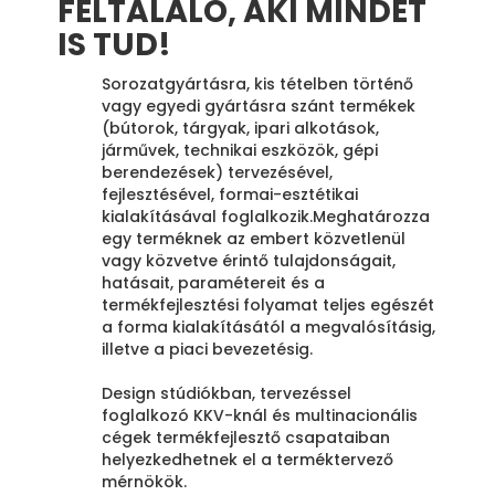
FELTALÁLÓ, AKI MINDET
IS TUD!
Sorozatgyártásra, kis tételben történő
vagy egyedi gyártásra szánt termékek
(bútorok, tárgyak, ipari alkotások,
járművek, technikai eszközök, gépi
berendezések) tervezésével,
fejlesztésével, formai-esztétikai
kialakításával foglalkozik.Meghatározza
egy terméknek az embert közvetlenül
vagy közvetve érintő tulajdonságait,
hatásait, paramétereit és a
termékfejlesztési folyamat teljes egészét
a forma kialakításától a megvalósításig,
illetve a piaci bevezetésig.
Design stúdiókban, tervezéssel
foglalkozó KKV-knál és multinacionális
cégek termékfejlesztő csapataiban
helyezkedhetnek el a terméktervező
mérnökök.