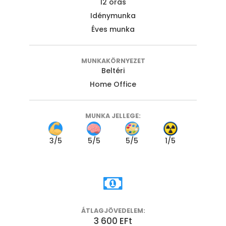
12 órás
Idénymunka
Éves munka
MUNKAKÖRNYEZET
Beltéri
Home Office
MUNKA JELLEGE:
3
/5
5
/5
5
/5
1
/5
ÁTLAGJÖVEDELEM:
3 600 EFt