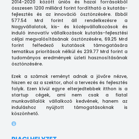
2014-2020 között úniós és hazai forrásokból
összesen 1200 milliárd forint fordítható a kutatás-
fejlesztés és az innováció ösztönzésére. Ebből
577.54 Mrd forint áll rendelkezésre a
Nagyvállalatok, kis- és középvállalkozások és
induló innovatív vállalkozások kutatás-fejlesztési
céljai megvalósításának ösztönzésére, 69.25 Mrd
forint felfedező kutatások támogatására
tematikus prioritások nélkül és 239.77 Mrd forint a
tudományos eredmények üzleti hasznosításának
ösztönzésére.
Ezek a számok reményt adnak a jövőre nézve,
hiszen ez az a szektor, ahol a tervezés és fejlesztés
folyik. Ezen kívül egyre elterjedtebbek itthon is a
startup cégek, ami nem csak a fiatal
munkavállalók vállalkozó kedvének, hanem az
induláshoz nyújtott támogatásoknak is
köszönhető.