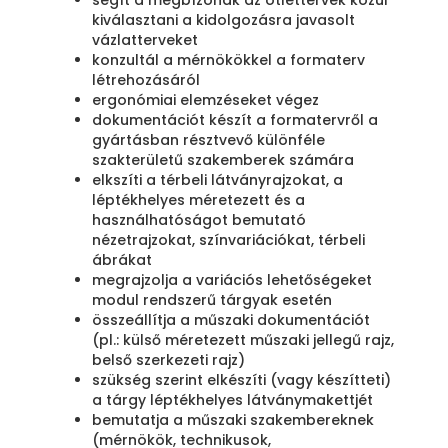
segít a megbízónak az ötlettervek közül
kiválasztani a kidolgozásra javasolt
vázlatterveket
konzultál a mérnökökkel a formaterv
létrehozásáról
ergonómiai elemzéseket végez
dokumentációt készít a formatervről a
gyártásban résztvevő különféle
szakterületű szakemberek számára
elkszíti a térbeli látványrajzokat, a
léptékhelyes méretezett és a
használhatóságot bemutató
nézetrajzokat, színvariációkat, térbeli
ábrákat
megrajzolja a variációs lehetőségeket
modul rendszerű tárgyak esetén
összeállítja a műszaki dokumentációt
(pl.: külső méretezett műszaki jellegű rajz,
belső szerkezeti rajz)
szükség szerint elkészíti (vagy készítteti)
a tárgy léptékhelyes látványmakettjét
bemutatja a műszaki szakembereknek
(mérnökök, technikusok,