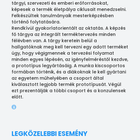
tárgyi, szervezeti és emberi erőforrásokat,
képesek a termék életpálya ciklusait menedzselni.
Felkészültek tanulmányaik mesterképzésben
történő folytatására.
Rendkívül gyakorlatorientált az oktatás. A képzés
fő tárgya az integrált terméktervezés minden
félévben van. A tárgy keretein belül a
hallgatóknak meg kell tervezni egy adott terméket
úgy, hogy végigmennek a tervezési folyamat
minden egyes lépésén, az igényfelméréstől kezdve,
a prototípus legyártásáig. A munka kiscsoportos
formában történik, és a diákoknak le kell gyártani
az egyetem műhelyében a csoport által
kiválasztott legjobb termék prototípusát. Végül
ezt prezentálják a többi csoport és a konzulensek
előtt.
LEGKÖZELEBBI ESEMÉNY