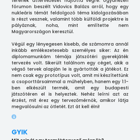
terének áttervezését hajtotta végre. Ugyanezen
fórumon beszélt Vidovics Balázs arról, hogy egy
nukleáris témát feldolgozó téma kidolgozásában
is részt vesznek, valamint több külföldi projektre is
pályáznak, noha, mint említette nem
Magyarországon keresztül.
Végül egy lényegesen kisebb, de számomra annál
inkább emlékezetesebb személyes siker: Az én
diplomamunkám témája játszótéri gyerekjáték
tervezés volt. Sikerült találnom egy céget, akik a
végső tervek alapján le is gyártották a játékot. Ez
nem csak egy prototípus volt, amit mi készítettünk
a csoporttársaimmal a műhelyben, hanem egy 1:1-
ben elkészült termék, amit egy budapesti
játszótéren el is helyeztek. Nehéz leírni azt az
érzést, mit érez egy tervezőmérnök, amikor látja
megvalósulni az ötletét. Ezt át kell élni!
GYIK