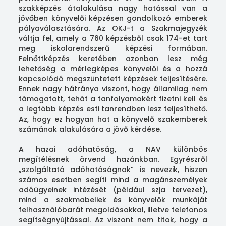
szakképzés átalakulása nagy hatással van a
jövőben könyvelői képzésen gondolkozó emberek
pályaválasztására. Az OKJ-t a Szakmajegyzék
váltja fel, amely a 760 képzésből csak 174-et tart
meg iskolarendszerű képzési formában.
Felnőttképzés keretében azonban lesz még
lehetőség a mérlegképes könyvelői és a hozzá
kapcsolódó megszüntetett képzések teljesítésére.
Ennek nagy hátránya viszont, hogy államilag nem
támogatott, tehát a tanfolyamokért fizetni kell és
a legtöbb képzés esti tanrendben lesz teljesíthető.
Az, hogy ez hogyan hat a könyvelő szakemberek
számának alakulására a jövő kérdése.
A hazai adóhatóság, a NAV különbös
megítélésnek örvend hazánkban. Egyrészről
„szolgáltató adóhatóságnak” is nevezik, hiszen
számos esetben segíti mind a magánszemélyek
adóügyeinek intézését (például szja tervezet),
mind a szakmabeliek és könyvelők munkáját
felhasználóbarát megoldásokkal, illetve telefonos
segítségnyújtással. Az viszont nem titok, hogy a