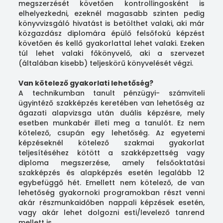
megszerzését követően kontrollingosként is
elhelyezkedni, ezeknél magasabb szinten pedig
könyvvizsgáló hivatást is betölthet valaki, aki már
közgazdász diplomára épülő felsőfokú képzést
követően és kellő gyakorlattal lehet valaki. Ezeken
túl lehet valaki főkönyvelő, aki a szervezet
(általában kisebb) teljeskörű könyvelését végzi.
Van kötelező gyakorlati lehetőség?
A technikumban tanult pénzügyi- számviteli
ügyintéző szakképzés keretében van lehetőség az
ágazati alapvizsga után duális képzésre, mely
esetben munkabér illeti meg a tanulót. Ez nem
kötelező, csupán egy lehetőség. Az egyetemi
képzéseknél kötelező szakmai gyakorlat
teljesítéséhez kötött a szakképzettség vagy
diploma megszerzése, amely felsőoktatási
szakképzés és alapképzés esetén legalább 12
egybefüggő hét. Emellett nem kötelező, de van
lehetőség gyakornoki programokban részt venni
akár részmunkaidőben nappali képzések esetén,
vagy akár lehet dolgozni esti/levelező tanrend
mellett is.