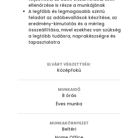
ellenőrzése is része a munkájának
A legfőbb és legmagasabb szintű
feladat az adóbevallások készítése, az
eredmény-kimutatás és a mérleg
összeállítása, mivel ezekhez van szükség
a legtöbb tudásra, naprakészségre és
tapasztalatra
ELVÁRT VÉGZETTSÉG:
Középfokú
MUNKAIDŐ
8 órás
Éves munka
MUNKAKÖRNYEZET
Beltéri
Home Office