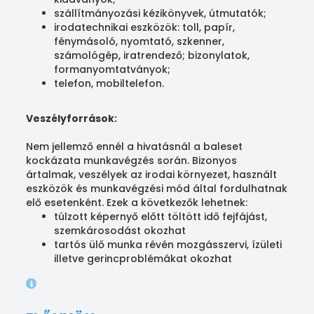
szállítmányozási kézikönyvek, útmutatók;
​​​​​​irodatechnikai eszközök: toll, papír,
fénymásoló, nyomtató, szkenner,
számológép, iratrendező;​​​​​​ bizonylatok,
formanyomtatványok;
​​​​​​telefon, mobiltelefon.
Veszélyforrások:
Nem jellemző ennél a hivatásnál a baleset
kockázata munkavégzés során. Bizonyos
ártalmak, veszélyek az irodai környezet, használt
eszközök és munkavégzési mód által fordulhatnak
elő esetenként. Ezek a következők lehetnek:
​​​túlzott képernyő előtt töltött idő fejfájást,
szemkárosodást okozhat
​​​​​​​tartós ülő munka révén mozgásszervi, ízületi
illetve gerincproblémákat okozhat