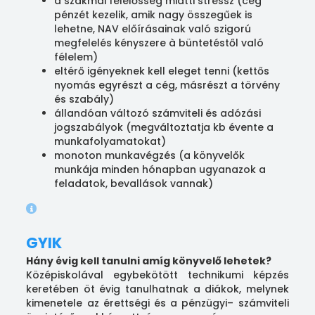
​​​​​a szakmai felelősség miatti stressz (cég
pénzét kezelik, amik nagy összegűek is
lehetne, NAV előírásainak való szigorú
megfelelés kényszere à büntetéstől való
félelem)
​​​​​​eltérő igényeknek kell eleget tenni (kettős
nyomás egyrészt a cég, másrészt a törvény
és szabály)
​​​​​​állandóan változó számviteli és adózási
jogszabályok (megváltoztatja kb évente a
munkafolyamatokat)
​​​​​​monoton munkavégzés (a könyvelők
munkája minden hónapban ugyanazok a
feladatok, bevallások vannak)
GYIK
Hány évig kell tanulni amíg könyvelő lehetek?
Középiskolával egybekötött technikumi képzés
keretében öt évig tanulhatnak a diákok, melynek
kimenetele az érettségi és a pénzügyi– számviteli