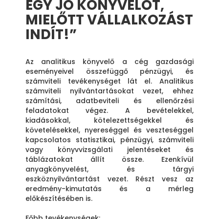
EGY JÓ KÖNYVELŐT,
MIELŐTT VÁLLALKOZÁST
INDÍT!”
Az analitikus könyvelő a cég gazdasági
eseményeivel összefüggő pénzügyi, és
számviteli tevékenységet lát el. Analitikus
számviteli nyilvántartásokat vezet, ehhez
számítási, adatbeviteli és ellenőrzési
feladatokat végez. A bevételekkel,
kiadásokkal, kötelezettségekkel és
követelésekkel, nyereséggel és veszteséggel
kapcsolatos statisztikai, pénzügyi, számviteli
vagy könyvvizsgálati jelentéseket és
táblázatokat állít össze. Ezenkívül
anyagkönyvelést, és tárgyi
eszköznyilvántartást vezet. Részt vesz az
eredmény-kimutatás és a mérleg
előkészítésében is.
Főbb tevékenységek: