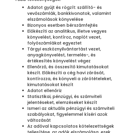
Adatot gyűjt és rögzít: szállító- és
vevőszámlák, bankkivonatok, valamint
elszámolások könyvelése
Bizonyos esetben bérszámfejtés
Előkészíti az analitikus, illetve vegyes
könyvelést, kontíroz, naplót vezet,
folyószámlákat egyeztet
Tárgyi eszköznyilvántartást vezet,
anyagkönyvelést, termelés-, és
értékesítés könyvelést végez
Ellenőrző, és összesítő kimutatásokat
készít. Előkészíti a cég havi zárását,
kontírozza, és könyveli a zárótételeket,
kimutatásokat készít
Adatot ellenőriz
Statisztikai, pénzügyi, és számviteli
jelentéseket, elemzéseket készít
Ismeri az aktuális pénzügyi és számviteli
szabályokat, figyelemmel kíséri azok
változását
Az adóval kapcsolatos kötelezettségek
teljesítése, az adók elszámolása, ezek