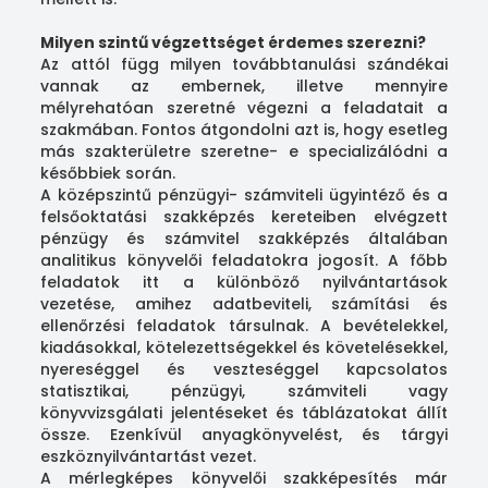
Milyen szintű végzettséget érdemes szerezni?
Az attól függ milyen továbbtanulási szándékai
vannak az embernek, illetve mennyire
mélyrehatóan szeretné végezni a feladatait a
szakmában. Fontos átgondolni azt is, hogy esetleg
más szakterületre szeretne- e specializálódni a
későbbiek során.
A középszintű pénzügyi- számviteli ügyintéző és a
felsőoktatási szakképzés kereteiben elvégzett
pénzügy és számvitel szakképzés általában
analitikus könyvelői feladatokra jogosít. A főbb
feladatok itt a különböző nyilvántartások
vezetése, amihez adatbeviteli, számítási és
ellenőrzési feladatok társulnak. A bevételekkel,
kiadásokkal, kötelezettségekkel és követelésekkel,
nyereséggel és veszteséggel kapcsolatos
statisztikai, pénzügyi, számviteli vagy
könyvvizsgálati jelentéseket és táblázatokat állít
össze. Ezenkívül anyagkönyvelést, és tárgyi
eszköznyilvántartást vezet.
A mérlegképes könyvelői szakképesítés már