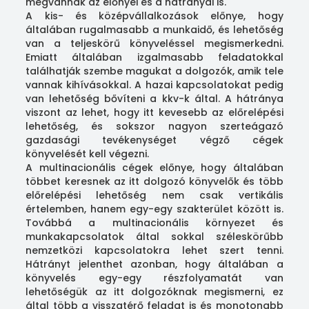
megvannak az előnyei és a hátrányai is.
A kis- és középvállalkozások előnye, hogy
általában rugalmasabb a munkaidő, és lehetőség
van a teljeskörű könyveléssel megismerkedni.
Emiatt általában izgalmasabb feladatokkal
találhatják szembe magukat a dolgozók, amik tele
vannak kihívásokkal. A hazai kapcsolatokat pedig
van lehetőség bővíteni a kkv-k által. A hátránya
viszont az lehet, hogy itt kevesebb az előrelépési
lehetőség, és sokszor nagyon szerteágazó
gazdasági tevékenységet végző cégek
könyvelését kell végezni.
A multinacionális cégek előnye, hogy általában
többet keresnek az itt dolgozó könyvelők és több
előrelépési lehetőség nem csak vertikális
értelemben, hanem egy-egy szakterület között is.
Továbbá a multinacionális környezet és
munkakapcsolatok által sokkal széleskörűbb
nemzetközi kapcsolatokra lehet szert tenni.
Hátrányt jelenthet azonban, hogy általában a
könyvelés egy-egy részfolyamatát van
lehetőségük az itt dolgozóknak megismerni, ez
által több a visszatérő feladat is és monotonabb