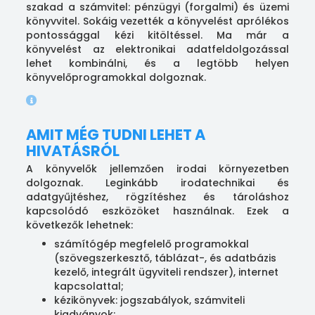
szakad a számvitel: pénzügyi (forgalmi) és üzemi
könyvvitel. Sokáig vezették a könyvelést aprólékos
pontossággal kézi kitöltéssel. Ma már a
könyvelést az elektronikai adatfeldolgozással
lehet kombinálni, és a legtöbb helyen
könyvelőprogramokkal dolgoznak.
AMIT MÉG TUDNI LEHET A
HIVATÁSRÓL
A könyvelők jellemzően irodai környezetben
dolgoznak. Leginkább irodatechnikai és
adatgyűjtéshez, rögzítéshez és tároláshoz
kapcsolódó eszközöket használnak. Ezek a
következők lehetnek:
számítógép megfelelő programokkal
(szövegszerkesztő, táblázat-, és adatbázis
kezelő, integrált ügyviteli rendszer), internet
kapcsolattal;
kézikönyvek: jogszabályok, számviteli
kiadványok;