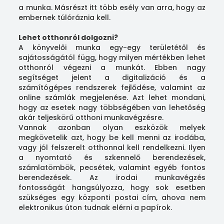
a munka. Másrészt itt több esély van arra, hogy az
embernek túlóráznia kell.
Lehet otthonról dolgozni?
A könyvelői munka egy-egy területétől és
sajátosságától függ, hogy milyen mértékben lehet
otthonról végezni a munkát. Ebben nagy
segítséget jelent a digitalizáció és a
számítógépes rendszerek fejlődése, valamint az
online számlák megjelenése. Azt lehet mondani,
hogy az esetek nagy többségében van lehetőség
akár teljeskörű otthoni munkavégzésre.
Vannak azonban olyan eszközök melyek
megkövetelik azt, hogy be kell menni az irodába,
vagy jól felszerelt otthonnal kell rendelkezni. Ilyen
a nyomtató és szkennelő berendezések,
számlatömbök, pecsétek, valamint egyéb fontos
berendezések. Az irodai munkavégzés
fontosságát hangsúlyozza, hogy sok esetben
szükséges egy központi postai cím, ahova nem
elektronikus úton tudnak elérni a papírok.