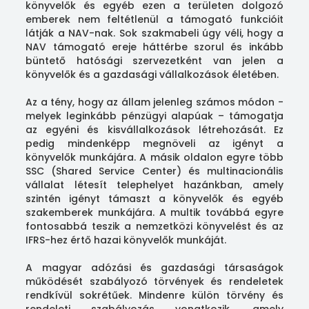
könyvelők és egyéb ezen a területen dolgozó
emberek nem feltétlenül a támogató funkcióit
látják a NAV-nak. Sok szakmabeli úgy véli, hogy a
NAV támogató ereje háttérbe szorul és inkább
büntető hatósági szervezetként van jelen a
könyvelők és a gazdasági vállalkozások életében.
Az a tény, hogy az állam jelenleg számos módon -
melyek leginkább pénzügyi alapúak – támogatja
az egyéni és kisvállalkozások létrehozását. Ez
pedig mindenképp megnöveli az igényt a
könyvelők munkájára. A másik oldalon egyre több
SSC (Shared Service Center) és multinacionális
vállalat létesít telephelyet hazánkban, amely
szintén igényt támaszt a könyvelők és egyéb
szakemberek munkájára. A multik továbbá egyre
fontosabbá teszik a nemzetközi könyvelést és az
IFRS-hez értő hazai könyvelők munkáját.
A magyar adózási és gazdasági társaságok
működését szabályozó törvények és rendeletek
rendkívül sokrétűek. Mindenre külön törvény és
rendeleti szabályozás vonatkozik, amely