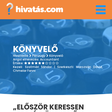
Menü
KÖNYVELŐ
Hivatások
Pénzügy
Könyvelő
Angol elnevezés:
Accountant
Értéke:
Kezeli:
Szatmári Sándor
| Szerkeszti:
Marozsán Dávid,
Chmelar Fanni
„ELŐSZÖR KERESSEN