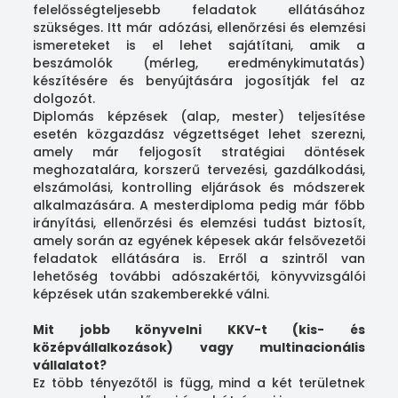
felelősségteljesebb feladatok ellátásához
szükséges. Itt már adózási, ellenőrzési és elemzési
ismereteket is el lehet sajátítani, amik a
beszámolók (mérleg, eredménykimutatás)
készítésére és benyújtására jogosítják fel az
dolgozót.
Diplomás képzések (alap, mester) teljesítése
esetén közgazdász végzettséget lehet szerezni,
amely már feljogosít stratégiai döntések
meghozatalára, korszerű tervezési, gazdálkodási,
elszámolási, kontrolling eljárások és módszerek
alkalmazására. A mesterdiploma pedig már főbb
irányítási, ellenőrzési és elemzési tudást biztosít,
amely során az egyének képesek akár felsővezetői
feladatok ellátására is. Erről a szintről van
lehetőség további adószakértői, könyvvizsgálói
képzések után szakemberekké válni.
Mit jobb könyvelni KKV-t (kis- és
középvállalkozások) vagy multinacionális
vállalatot?
Ez több tényezőtől is függ, mind a két területnek