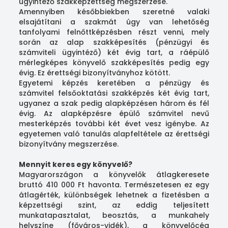
ügyintéző szakképzettség megszerzése.
Amennyiben későbbiekben szeretné valaki
elsajátítani a szakmát úgy van lehetőség
tanfolyami felnőttképzésben részt venni, mely
során az alap szakképesítés (pénzügyi és
számviteli ügyintéző) két évig tart, a ráépülő
mérlegképes könyvelő szakképesítés pedig egy
évig. Ez érettségi bizonyítványhoz kötött.
Egyetemi képzés keretében a pénzügy és
számvitel felsőoktatási szakképzés két évig tart,
ugyanez a szak pedig alapképzésen három és fél
évig. Az alapképzésre épülő számvitel nevű
mesterképzés további két évet vesz igénybe. Az
egyetemen való tanulás alapfeltétele az érettségi
bizonyítvány megszerzése.
Mennyit keres egy könyvelő?
Magyarországon a könyvelők átlagkeresete
bruttó 410 000 Ft havonta. Természetesen ez egy
átlagérték, különbségek lehetnek a fizetésben a
képzettségi szint, az eddig teljesített
munkatapasztalat, beosztás, a munkahely
helyszíne (főváros-vidék), a könyvelőcég