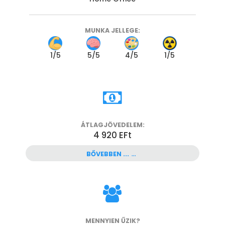
MUNKA JELLEGE:
1
/5
5
/5
4
/5
1
/5
ÁTLAGJÖVEDELEM:
4 920 EFt
BŐVEBBEN ...
MENNYIEN ŰZIK?