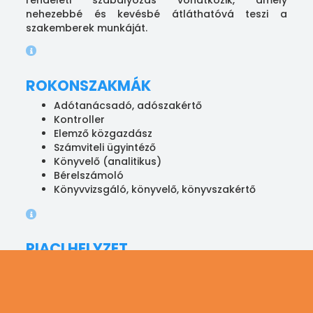
nehezebbé és kevésbé átláthatóvá teszi a
szakemberek munkáját.
ROKONSZAKMÁK
Adótanácsadó, adószakértő
Kontroller
Elemző közgazdász
Számviteli ügyintéző
Könyvelő (analitikus)
Bérelszámoló
Könyvvizsgáló, könyvelő, könyvszakértő
PIACI HELYZET
A piac, amelyen a könyvelők dolgoznak mára
globális méretűvé nőtte ki magát. Egyre több a
multinacionális vállalat és egyre több országban
és földrészen jelennek meg. Mivel a gazdasági