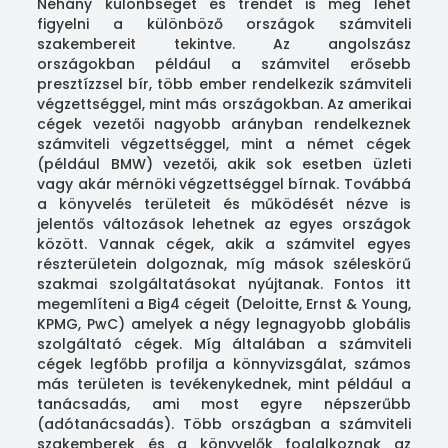
Néhány különbséget és trendet is meg lehet
figyelni a különböző országok számviteli
szakembereit tekintve. Az angolszász
országokban például a számvitel erősebb
presztízzsel bír, több ember rendelkezik számviteli
végzettséggel, mint más országokban. Az amerikai
cégek vezetői nagyobb arányban rendelkeznek
számviteli végzettséggel, mint a német cégek
(például BMW) vezetői, akik sok esetben üzleti
vagy akár mérnöki végzettséggel bírnak. Továbbá
a könyvelés területeit és működését nézve is
jelentős változások lehetnek az egyes országok
között. Vannak cégek, akik a számvitel egyes
részterületein dolgoznak, míg mások széleskörű
szakmai szolgáltatásokat nyújtanak. Fontos itt
megemlíteni a Big4 cégeit (Deloitte, Ernst & Young,
KPMG, PwC) amelyek a négy legnagyobb globális
szolgáltató cégek. Míg általában a számviteli
cégek legfőbb profilja a könnyvizsgálat, számos
más területen is tevékenykednek, mint például a
tanácsadás, ami most egyre népszerűbb
(adótanácsadás). Több országban a számviteli
szakemberek és a könyvelők foglalkoznak az