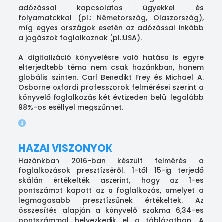
adózással kapcsolatos ügyekkel és
folyamatokkal (pl.: Németország, Olaszország),
míg egyes országok esetén az adózással inkább
a jogászok foglalkoznak (pl.:USA).
A digitalizáció könyvelésre való hatása is egyre
elterjedtebb téma nem csak hazánkban, hanem
globális szinten. Carl Benedikt Frey és Michael A.
Osborne oxfordi professzorok felmérései szerint a
könyvelő foglalkozás két évtizeden belül legalább
98%-os eséllyel megszűnhet.
HAZAI VISZONYOK
Hazánkban 2016-ban készült felmérés a
foglalkozások presztízséről. 1-től 15-ig terjedő
skálán értékelték aszerint, hogy az 1-es
pontszámot kapott az a foglalkozás, amelyet a
legmagasabb presztízsűnek értékeltek. Az
összesítés alapján a könyvelő szakma 6,34-es
pontszámmal helyezkedik el a táblázatban. A