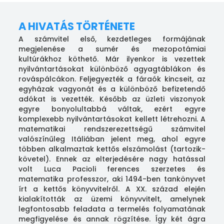
A HIVATÁS TÖRTÉNETE
A számvitel első, kezdetleges formájának
megjelenése a sumér és mezopotámiai
kultúrákhoz köthető. Már ilyenkor is vezettek
nyilvántartásokat különböző agyagtáblákon és
rováspálcákon. Feljegyezték a fáraók kincseit, az
egyházak vagyonát és a különböző befizetendő
adókat is vezették. Később az üzleti viszonyok
egyre bonyolultabbá váltak, ezért egyre
komplexebb nyilvántartásokat kellett létrehozni. A
matematikai rendszerezettségű számvitel
valószínűleg Itáliában jelent meg, ahol egyre
többen alkalmaztak kettős elszámolást (tartozik-
követel). Ennek az elterjedésére nagy hatással
volt Luca Pacioli ferences szerzetes és
matematika professzor, aki 1494-ben tankönyvet
írt a kettős könyvvitelről. A XX. század elején
kialakították az üzemi könyvvitelt, amelynek
legfontosabb feladata a termelés folyamatának
megfigyelése és annak rögzítése. Így két ágra