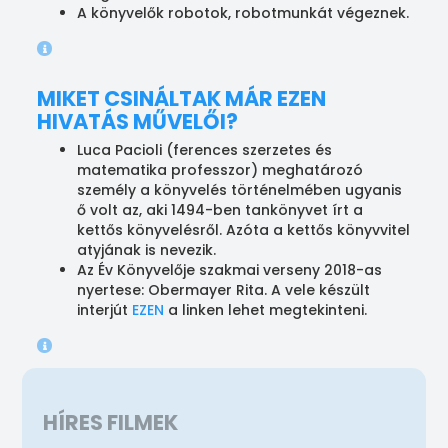
A könyvelők robotok, robotmunkát végeznek.
MIKET CSINÁLTAK MÁR EZEN
HIVATÁS MŰVELŐI?
Luca Pacioli (ferences szerzetes és
matematika professzor) meghatározó
személy a könyvelés történelmében ugyanis
ő volt az, aki 1494-ben tankönyvet írt a
kettős könyvelésről. Azóta a kettős könyvvitel
atyjának is nevezik.
Az Év Könyvelője szakmai verseny 2018-as
nyertese: Obermayer Rita. A vele készült
interjút
EZEN
a linken lehet megtekinteni.
HÍRES FILMEK