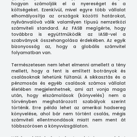
hogyan számolják el a nyereséget és a
költségeket. Ezenkívül, mivel egyre több vállalat
elhomályosítja az országok közötti határokat,
nyilvánvalóvá válik valamilyen típusú nemzetközi
számviteli standard. Az FASB megígérte, hogy
továbbra is együttműködik az IASB-vel a
szabványok összehangolása érdekében. Az egyik
bizonyosság az, hogy a globális számvitel
folyamatban van.
Természetesen nem lehet elmenni amellett a tény
mellett, hogy a fent is említett botrányok és
csalásoknak lehetünk fültanúi. A sikkasztás és a
pénzmosás és egyéb csalások számos vállalat
életében megjelenhetnek, ami azt vonja maga
után, hogy elszámolások (könyvelés) nem a
törvényben meghatározott szabályok szerint
történik. Erre példa lehet az amerikai hadsereg
könyvelése, ahol bár nem történt csalás, mégis
számviteli ellentmondások miatt nem ment át
többszörösen a könyvvizsgálaton.