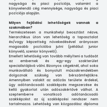
nagysága és piaci pozíciója, valamint a
könyvelendő cég mennyisége, nagysága és piaci
pozíciója alapján.
Milyen fejlődési lehetőségek vannak a
szakmában?
Természetesen a munkahelyi beosztást nézve,
hierarchikus úton van lehetőség a tapasztalat
és/vagy képzettség növekedésével arányosan
magasabb pozícióba jutni (például: junior
könyvelő, szenior könyvelő).
Emellett lehetőség van tovább mélyíteni a tudását
az embernek és egy-egy szakterület
specialistájává válni. Bizonyos cégeknél, ahol soka
munkavállaló és bonyolult műszakrendekben
dolgoznak szükség van bérszámfejtőkre.
Amennyiben valakit az adózás területe érdekel,
úgy adótanácsadó szakképzés megszerzése és
kellő gyakorlat után adószakértővé válhat. A
szeptemberre vonatkozó adótanácsadó
szakképzést az új szakképzési rendszer nem
tartalmazza. Lehetőség van közgazdász diploma