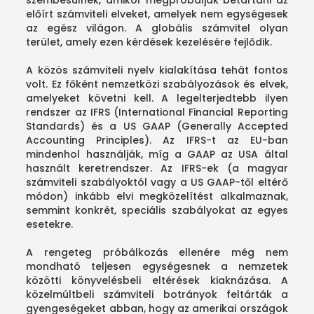
szembesülnek, amikor megpróbálják betartani az
előírt számviteli elveket, amelyek nem egységesek
az egész világon. A globális számvitel olyan
terület, amely ezen kérdések kezelésére fejlődik.
A közös számviteli nyelv kialakítása tehát fontos
volt. Ez főként nemzetközi szabályozások és elvek,
amelyeket követni kell. A legelterjedtebb ilyen
rendszer az IFRS (International Financial Reporting
Standards) és a US GAAP (Generally Accepted
Accounting Principles). Az IFRS-t az EU-ban
mindenhol használják, míg a GAAP az USA által
használt keretrendszer. Az IFRS-ek (a magyar
számviteli szabályoktól vagy a US GAAP-től eltérő
módon) inkább elvi megközelítést alkalmaznak,
semmint konkrét, speciális szabályokat az egyes
esetekre.
A rengeteg próbálkozás ellenére még nem
mondható teljesen egységesnek a nemzetek
közötti könyvelésbeli eltérések kiaknázása. A
közelmúltbeli számviteli botrányok feltárták a
gyengeségeket abban, hogy az amerikai országok