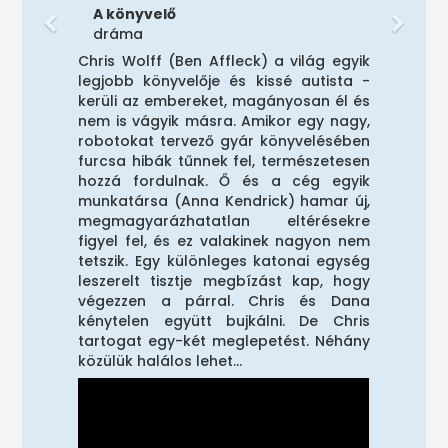
A könyvelő
dráma
Chris Wolff (Ben Affleck) a világ egyik
legjobb könyvelője és kissé autista -
kerüli az embereket, magányosan él és
nem is vágyik másra. Amikor egy nagy,
robotokat tervező gyár könyvelésében
furcsa hibák tűnnek fel, természetesen
hozzá fordulnak. Ő és a cég egyik
munkatársa (Anna Kendrick) hamar új,
megmagyarázhatatlan eltérésekre
figyel fel, és ez valakinek nagyon nem
tetszik. Egy különleges katonai egység
leszerelt tisztje megbízást kap, hogy
végezzen a párral. Chris és Dana
kénytelen együtt bujkálni. De Chris
tartogat egy-két meglepetést. Néhány
közülük halálos lehet...