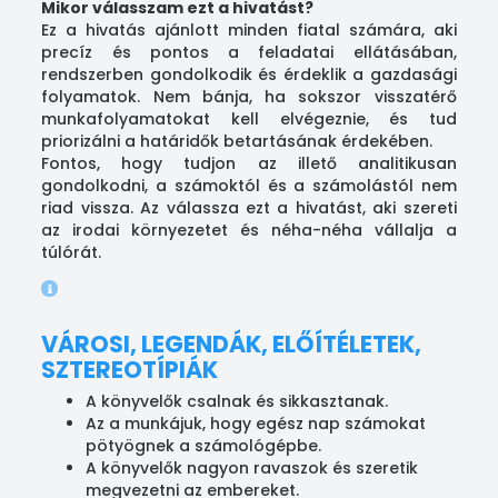
Mikor válasszam ezt a hivatást?
Ez a hivatás ajánlott minden fiatal számára, aki
precíz és pontos a feladatai ellátásában,
rendszerben gondolkodik és érdeklik a gazdasági
folyamatok. Nem bánja, ha sokszor visszatérő
munkafolyamatokat kell elvégeznie, és tud
priorizálni a határidők betartásának érdekében.
Fontos, hogy tudjon az illető analitikusan
gondolkodni, a számoktól és a számolástól nem
riad vissza. Az válassza ezt a hivatást, aki szereti
az irodai környezetet és néha-néha vállalja a
túlórát.
VÁROSI, LEGENDÁK, ELŐÍTÉLETEK,
SZTEREOTÍPIÁK
A könyvelők csalnak és sikkasztanak.
Az a munkájuk, hogy egész nap számokat
pötyögnek a számológépbe.
A könyvelők nagyon ravaszok és szeretik
megvezetni az embereket.