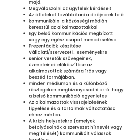
majd.
Megválaszolni az ügyfelek kérdéseit
Az ötleteket továbbítani a dizájnerek felé
kommunikálni a közösségi médián
keresztül az alkalmazottakkal
Egy belső kommunikációs megbízott
vagy egy egész csapat menedzselése
Prezentációk készítése
Vállalati/szervezeti... eseményekre
senior vezetők szövegeinek,
üzeneteinek előkészítése az
alkalmazottak számára írás vagy
beszéd formájában.
minden médiumon és a különböző
részlegeken megbizonyosodni arról hogy
a belső kommunikáció egyenletes
Az alkalmazottak visszajelzésének
figyelése és a tartalmak változtatása
ehhez mérten.
A krízis helyzetekre (amelyek
befolyásolnák a szervezet hírnevét vagy
megítélését) kommunikált válaszok
kezelése