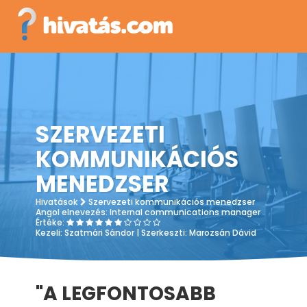
SZERVEZETI
KOMMUNIKÁCIÓS
MENEDZSER
Hivatások
Szervezeti kommunikációs menedzser
Angol elnevezés:
Internal communications manager
Értéke:
Kezeli:
Szatmári Sándor
| Szerkeszti:
Marozsán Dávid
"A LEGFONTOSABB