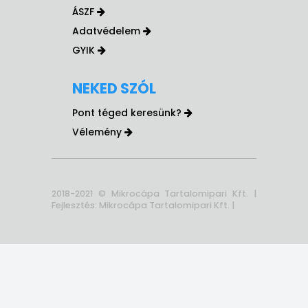
ÁSZF
Adatvédelem
GYIK
NEKED SZÓL
Pont téged keresünk?
Vélemény
2018-2021 © Mikrocápa Tartalomipari Kft. |
Fejlesztés: Mikrocápa Tartalomipari Kft.
|