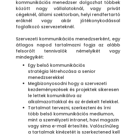
kommunikációs menedzser dolgozhat többek
között nagy vállalatoknál, vagy privát
cégeknél, állami szektorban, helyi rendfertartó
erőknél vagy akár jótékonykodással
foglalkozó szervezeteknél.
Szervezeti kommunikációs menedzserként, egy
átlagos napod tartalmazni fogja az alább
felsorólt tennivalók némelyikét vagy
mindegyikét:
Egy belső kommunikációs
stratégia létrehozása a senior
menedzserekkel
Megbizonyosodni hogy a szervezeti
kezdeményezések és projektek sikeresen
le lettek komunikálva az
alkalmazottakkal és az érdekelt felekkel.
Tartalmat tervezni, szerkezteni és írni
több belső kommunikációs mediumon,
mint a személyzeti intranet, havi magazin
vagy sima e-mail értesítés. Valószínűleg
a tartalmak kinézetét is szerkeztened kell