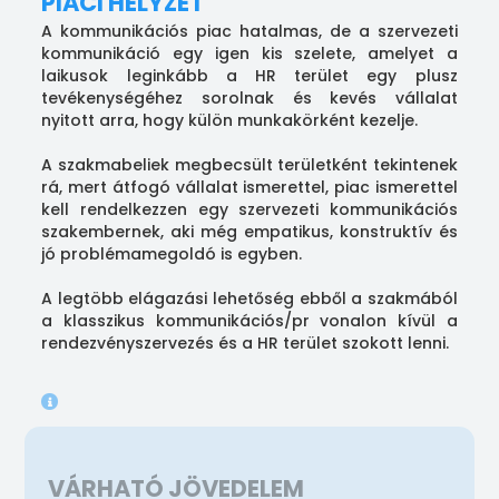
PIACI HELYZET
A kommunikációs piac hatalmas, de a szervezeti
kommunikáció egy igen kis szelete, amelyet a
laikusok leginkább a HR terület egy plusz
tevékenységéhez sorolnak és kevés vállalat
nyitott arra, hogy külön munkakörként kezelje.
A szakmabeliek megbecsült területként tekintenek
rá, mert átfogó vállalat ismerettel, piac ismerettel
kell rendelkezzen egy szervezeti kommunikációs
szakembernek, aki még empatikus, konstruktív és
jó problémamegoldó is egyben.
A legtöbb elágazási lehetőség ebből a szakmából
a klasszikus kommunikációs/pr vonalon kívül a
rendezvényszervezés és a HR terület szokott lenni.
VÁRHATÓ JÖVEDELEM