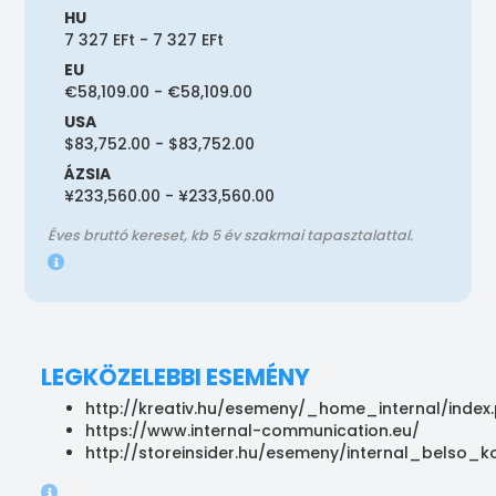
HU
7 327 EFt - 7 327 EFt
EU
€58,109.00 - €58,109.00
USA
$83,752.00 - $83,752.00
ÁZSIA
¥233,560.00 - ¥233,560.00
Éves bruttó kereset, kb 5 év szakmai tapasztalattal.
LEGKÖZELEBBI ESEMÉNY
http://kreativ.hu/esemeny/_home_internal/index
https://www.internal-communication.eu/
http://storeinsider.hu/esemeny/internal_belso_