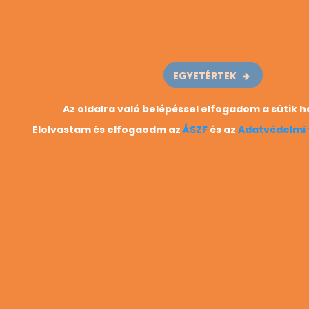
EGYETÉRTEK
Az oldalra való belépéssel elfogadom a sütik 
Elolvastam és elfogaodm az
ÁSZF
és az
Adatvédelmi 