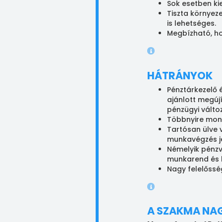
Sok esetben ki
Tiszta környez
is lehetséges.
Megbízható, ho
HÁTRÁNYOK
Pénztárkezelő 
ajánlott megújí
pénzügyi válto
Többnyire mon
Tartósan ülve 
munkavégzés je
Némelyik pénzv
munkarend és h
Nagy felelőssé
A SZAKMA NA