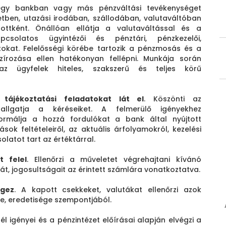
egy bankban vagy más pénzváltási tevékenységet
etben, utazási irodában, szállodában, valutaváltóban
zottként. Önállóan ellátja a valutaváltással és a
pcsolatos ügyintézői és pénztári, pénzkezelői,
tokat. Felelősségi körébe tartozik a pénzmosás és a
szírozása ellen hatékonyan fellépni. Munkája során
 az ügyfelek hiteles, szakszerű és teljes körű
, tájékoztatási feladatokat lát el
. Köszönti az
hallgatja a kéréseiket. A felmerülő igényekhez
ormálja a hozzá fordulókat a bank által nyújtott
ások feltételeiről, az aktuális árfolyamokról, kezelési
olatot tart az értéktárral.
t felel
. Ellenőrzi a műveletet végrehajtani kívánó
, jogosultságait az érintett számlára vonatkoztatva.
égez
. A kapott csekkeket, valutákat ellenőrzi azok
, eredetisége szempontjából.
l igényei és a pénzintézet előírásai alapján elvégzi a