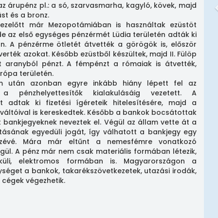
 az árupénz pl.: a só, szarvasmarha, kagyló, kövek, majd
st és a bronz.
l ezelőtt már Mezopotámiában is használtak ezüstöt
 de az első egységes pénzérmét Lüdia területén adták ki
an. A pénzérme ötletét átvették a görögök is, először
verték azokat. Később ezüstből készültek, majd II. Fülöp
t aranyból pénzt. A fémpénzt a rómaiak is átvették,
urópa területén.
om után azonban egyre inkább hiány lépett fel az
a pénzhelyettesítők kialakulásáig vezetett. A
 adtak ki fizetési ígéreteik hitelesítésére, majd a
áltóival is kereskedtek. Később a bankok bocsátottak
t bankjegyeknek neveztek el. Végül az állam vette át a
ásának egyedüli jogát, így válhatott a bankjegy egy
közévé. Mára már eltűnt a nemesfémre vonatkozó
ül. A pénz már nem csak materiális formában létezik,
üli, elektromos formában is. Magyarországon a
ységet a bankok, takarékszövetkezetek, utazási irodák,
 cégek végezhetik.