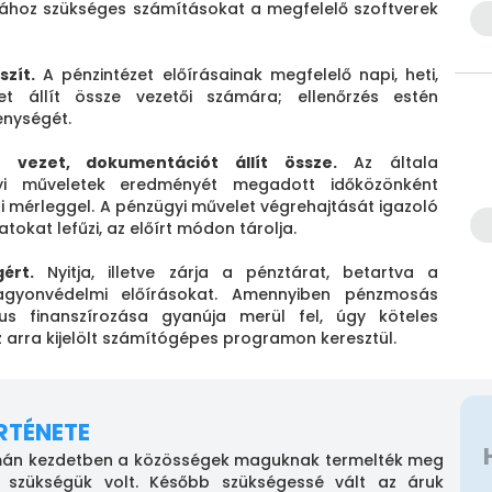
sához szükséges számításokat a megfelelő szoftverek
zít.
A pénzintézet előírásainak megfelelő napi, heti,
ket állít össze vezetői számára; ellenőrzés estén
enységét.
t vezet, dokumentációt állít össze.
Az általa
gyi műveletek eredményét megadott időközönként
ri mérleggel. A pénzügyi művelet végrehajtását igazoló
tokat lefűzi, az előírt módon tárolja.
ért.
Nyitja, illetve zárja a pénztárat, betartva a
agyonvédelmi előírásokat. Amennyiben pénzmosás
mus finanszírozása gyanúja merül fel, úgy köteles
z arra kijelölt számítógépes programon keresztül.
RTÉNETE
mán kezdetben a közösségek maguknak termelték meg
e szükségük volt. Később szükségessé vált az áruk