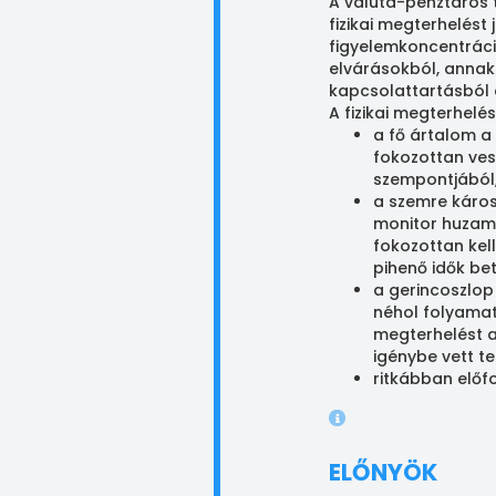
A valuta-pénztáros 
fizikai megterhelést 
figyelemkoncentrác
elvárásokból, annak 
kapcsolattartásból 
A fizikai megterhelés
a fő ártalom a
fokozottan vesz
szempontjából, 
a szemre káros
monitor huzamo
fokozottan kel
pihenő idők be
a gerincoszlop
néhol folyamat
megterhelést a
igénybe vett t
ritkábban előfo
ELŐNYÖK