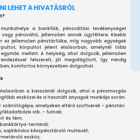
NI LEHET A HIVATÁSRÓL
t?
 munkahelye a bankfiók, pénzváltási tevékenységet
t, vagy pénzváltó, jellemzően annak ügyféltere. Kisebb
n ez jellemzően pénztárfülke, míg nagyobb egységek
pultot, körpultot jelent elsősorban, amelynél több
 egymás mellett. A helyiség, ahol dolgozik, jellemzően
endezéssel felszerelt, jól megvilágított, így mindig
ben, komfortos környezetben dolgozhat.
ok
elsősorban a kasszánál dolgozik, ahol a pénzmozgás
 legfőbb eszközei és a használt anyagok munkája során:
r számítógépe, amelyeken eltérő szoftverek – pénztári
féladatbázis stb. – futnak;
ír és fém;
bankkártya-terminál;
, sajátkódos készpénztároló multiszéf;
rmetároló eszköz;