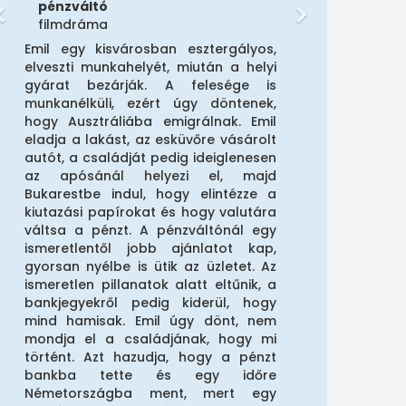
pénzváltó
filmdráma
Emil egy kisvárosban esztergályos,
elveszti munkahelyét, miután a helyi
gyárat bezárják. A felesége is
munkanélküli, ezért úgy döntenek,
hogy Ausztráliába emigrálnak. Emil
eladja a lakást, az esküvőre vásárolt
autót, a családját pedig ideiglenesen
az apósánál helyezi el, majd
Bukarestbe indul, hogy elintézze a
kiutazási papírokat és hogy valutára
váltsa a pénzt. A pénzváltónál egy
ismeretlentől jobb ajánlatot kap,
gyorsan nyélbe is ütik az üzletet. Az
ismeretlen pillanatok alatt eltűnik, a
bankjegyekről pedig kiderül, hogy
mind hamisak. Emil úgy dönt, nem
mondja el a családjának, hogy mi
történt. Azt hazudja, hogy a pénzt
bankba tette és egy időre
Németországba ment, mert egy