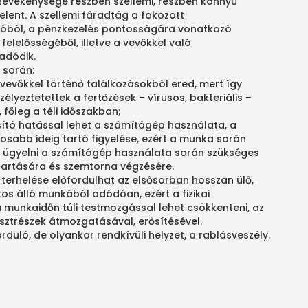
tevékenysége részben szellemi, részben könnyű
jelent. A szellemi fáradtág a fokozott
ióból, a pénzkezelés pontosságára vonatkozó
felelősségéből, illetve a vevőkkel való
adódik.
 során:
 vevőkkel történő találkozásokból ered, mert így
élyeztetettek a fertőzések – vírusos, bakteriális –
főleg a téli időszakban;
ító hatással lehet a számítógép használata, a
sabb ideig tartó figyelése, ezért a munka során
l ügyelni a számítógép használata során szükséges
tartására és szemtorna végzésére.
 terhelése előfordulhat az elsősorban hosszan ülő,
os álló munkából adódóan, ezért a fizikai
 munkaidőn túli testmozgással lehet csökkenteni, az
esztrészek átmozgatásával, erősítésével.
rduló, de olyankor rendkívüli helyzet, a rablásveszély.