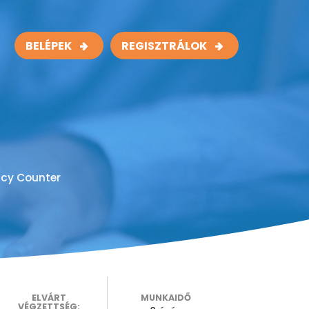
BELÉPEK
REGISZTRÁLOK
ncy Counter
ELVÁRT
MUNKAIDŐ
VÉGZETTSÉG: