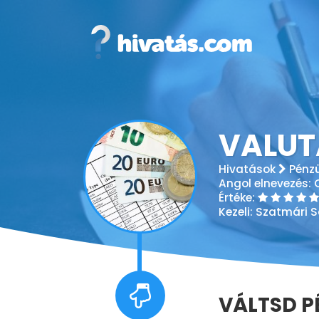
VALUT
Hivatások
Pénz
Angol elnevezés:
Értéke:
Kezeli:
Szatmári 
VÁLTSD P