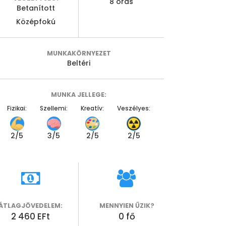
8 órás
Betanított
Középfokú
MUNKAKÖRNYEZET
Beltéri
MUNKA JELLEGE:
Fizikai:
Szellemi:
Kreatív:
Veszélyes:
2
/5
3
/5
2
/5
2
/5
ÁTLAGJÖVEDELEM:
MENNYIEN ŰZIK?
2 460 EFt
0
fő