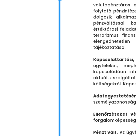
valutapénztáros 
folytató pénzintéz
dolgozik alkalma
pénzváltással ka
értéktárosi felada
terrorizmus finan
elengedhetetlen
tájékoztatása.
Kapcsolattartási
ügyfeleket, meg
kapcsolódóan inf
aktuális szolgáltat
költségekről. Kapcs
Adategyeztetésér
személyazonosságát
Ellenőrzéseket v
forgalomképessége
Pénzt vált.
Az ügyfé