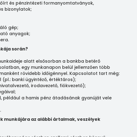
előírt és pénzintézeti formanyomtatványok,
és bizonylatok;
áló gép;
tató anyagok;
era.
nkája során?
unkaideje alatt elsősorban a bankba betérő
csolatban, egy munkanapon belül jellemzően több
manként rövidebb időigénnyel. Kapcsolatot tart még:
(pl.: banki ügyintéző, értéktáros);
 hivatalvezető, irodavezető, fiókvezető);
égáival;
el, például a hamis pénz átadásának gyanúját vele
.
k munkájára az alábbi ártalmak, veszélyek