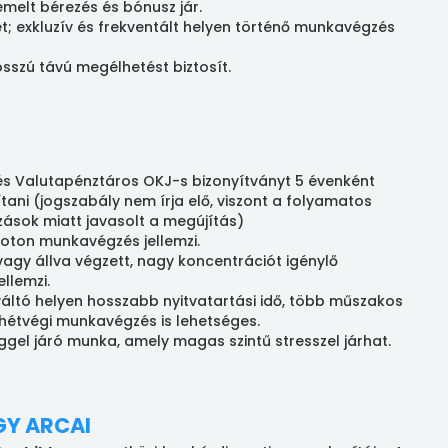
emelt bérezés és bónusz jár.
et; exkluzív és frekventált helyen történő munkavégzés
sszú távú megélhetést biztosít.
és Valutapénztáros OKJ-s bizonyítványt 5 évenként
tani (jogszabály nem írja elő, viszont a folyamatos
zások miatt javasolt a megújítás)
oton munkavégzés jellemzi.
vagy állva végzett, nagy koncentrációt igénylő
llemzi.
áltó helyen hosszabb nyitvatartási idő, több műszakos
étvégi munkavégzés is lehetséges.
ggel járó munka, amely magas szintű stresszel járhat.
GY ARCAI