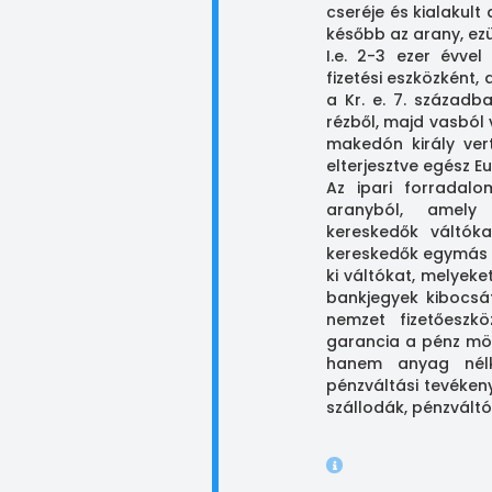
cseréje és kialakult
később az arany, ezü
I.e. 2-3 ezer évve
fizetési eszközként,
a Kr. e. 7. századb
rézből, majd vasból 
makedón király ver
elterjesztve egész E
Az ipari forradal
aranyból, amely 
kereskedők váltókat
kereskedők egymás v
ki váltókat, melyeke
bankjegyek kibocsát
nemzet fizetőesz
garancia a pénz mög
hanem anyag nélk
pénzváltási tevéken
szállodák, pénzváltó