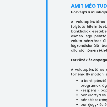
AMIT MÉG TUD
Hol végzi a munkájá
A valutapénztáros
folytató hitelintéze
bankfiókok esetébe
esetén egy pénztár
valuta pénztáros ül
légkondicionáló ber
állandó hőmérséklet
Eszközök és anyag
A valutapénztáros 
történik. Ily módon
a banki pénztá
programok, ügy
készpénz – pap
bankkártya és 
páncélszekrény
bankjegy- és é