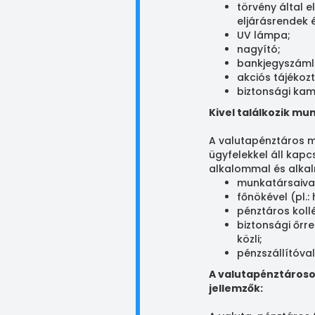
törvény által 
eljárásrendek 
UV lámpa;
nagyító;
bankjegyszáml
akciós tájékoz
biztonsági kam
Kivel találkozik mu
A valutapénztáros m
ügyfelekkel áll kap
alkalommal és alkal
munkatársaival 
főnökével (pl.:
pénztáros koll
biztonsági őrr
közli;
pénzszállítóval
A valutapénztároso
jellemzők: