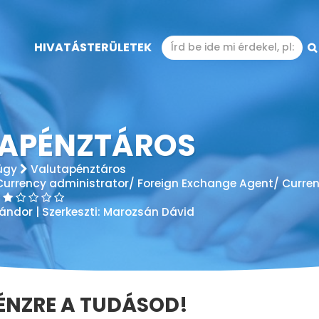
HIVATÁSTERÜLETEK
APÉNZTÁROS
ügy
Valutapénztáros
Currency administrator/ Foreign Exchange Agent/ Curre
Sándor
| Szerkeszti:
Marozsán Dávid
ÉNZRE A TUDÁSOD!