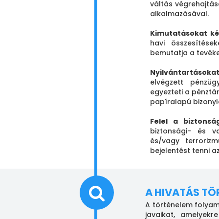
váltás végrehajtá
alkalmazásával.
Kimutatásokat kés
havi összesítése
bemutatja a tevék
Nyilvántartásoka
elvégzett pénzü
egyezteti a pénztá
papíralapú bizonyla
Felel a biztonság
biztonsági- és v
és/vagy terroriz
bejelentést tenni a
A HIVATÁS TÖ
A történelem folya
javaikat, amelyekr